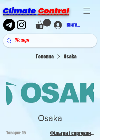
Climate
Control
Війти в аккаунт
Головна
Osaka
Osaka
Товарів: 15
Фільтри і сортування