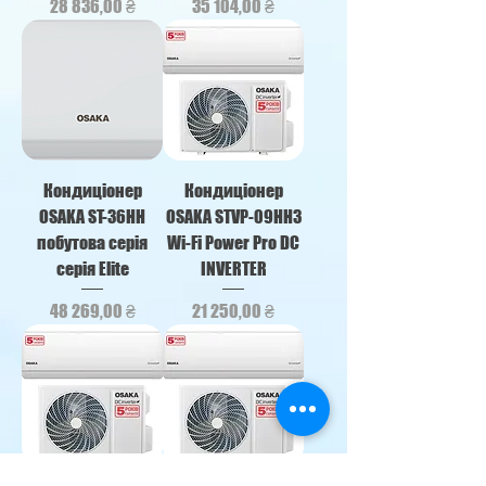
Ціна
Ціна
28 836,00 ₴
35 104,00 ₴
Кондиціонер
Кондиціонер
OSAKA ST-36HH
OSAKA STVP-09HH3
побутова серія
Wi-Fi Power Pro DC
серія Elite
INVERTER
Ціна
Ціна
48 269,00 ₴
21 250,00 ₴