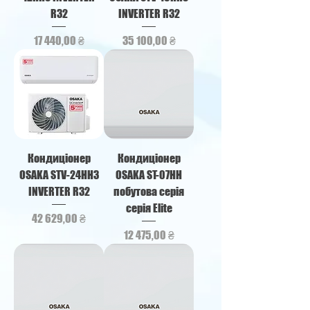
R32
INVERTER R32
Ціна
Ціна
17 440,00 ₴
35 100,00 ₴
Кондиціонер
Кондиціонер
OSAKA STV-24HH3
OSAKA ST-07HH
INVERTER R32
побутова серія
серія Elite
Ціна
42 629,00 ₴
Ціна
12 475,00 ₴