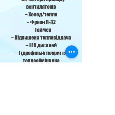
вентиляторів
– Холод/тепло
– Фреон R-32
– Таймер
– Підвищена тепловіддача
– LED дисплей
– Гідрофільні покриття
теплообмінника
– Авторестарт
– Низький рівень шуму
– Самодіагностика
– Легкознімна передня
панель
– Оновлений пульт “Smart
Control”