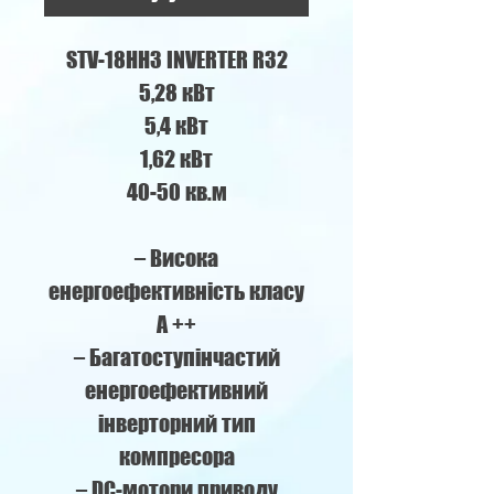
STV-18HH3 INVERTER R32
5,28 кВт
5,4 кВт
1,62 кВт
40-50 кв.м
– Висока
енергоефективність класу
A ++
– Багатоступінчастий
енергоефективний
інверторний тип
компресора
– DC-мотори приводу