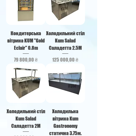
Кондитерська
Холодильний стіл
вітрина KUM "Gold
Kum Salad
Eclair" 0.8m
Саладетта 2.5М
Ціна
Ціна
79 800,00 ₴
125 000,00 ₴
Холодильний стіл
Холодильна
Kum Salad
вітрина Kum
Саладетта 2М
Gastronomy
статична 3.75м.