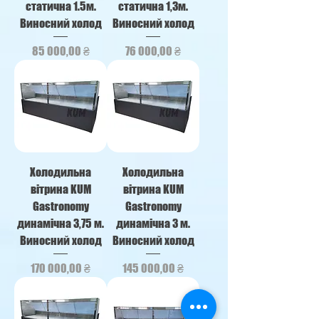
статична 1.5м.
статична 1,3м.
Виносний холод
Виносний холод
Ціна
Ціна
85 000,00 ₴
76 000,00 ₴
Холодильна
Холодильна
вітрина KUM
вітрина KUM
Gastronomy
Gastronomy
динамічна 3,75 м.
динамічна 3 м.
Виносний холод
Виносний холод
Ціна
Ціна
170 000,00 ₴
145 000,00 ₴