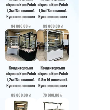
вітрина Kum Eclair
вітрина Kum Eclair
1,3м (3 полички).
1,5м (3 полички).
Купол склопакет
Купол склопакет
Ціна
Ціна
94 000,00 ₴
99 000,00 ₴
Кондитерська
Кондитерська
вітрина Kum Eclair
вітрина Kum Eclair
1,2м (3 полички).
0.8м (4 полички).
Купол склопакет
Купол склопакет
Ціна
Ціна
89 000,00 ₴
78 800,00 ₴