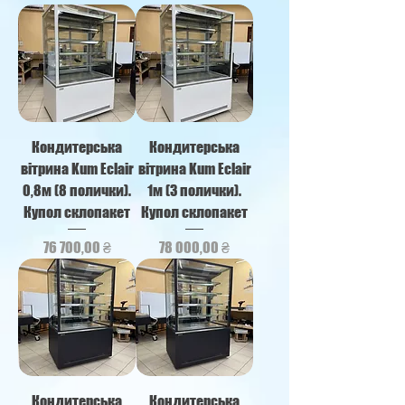
Кондитерська
Кондитерська
вітрина Kum Eclair
вітрина Kum Eclair
0,8м (8 полички).
1м (3 полички).
Купол склопакет
Купол склопакет
Ціна
Ціна
76 700,00 ₴
78 000,00 ₴
Кондитерська
Кондитерська