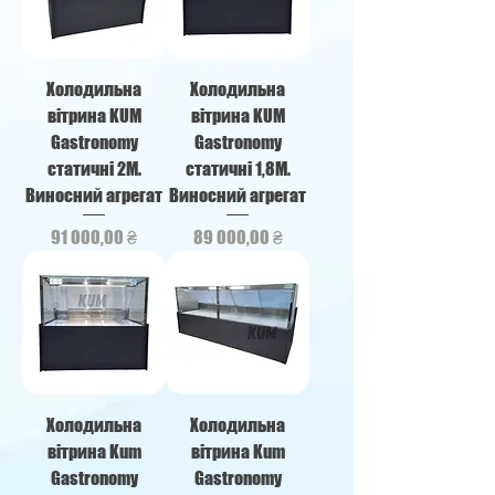
Холодильна
Холодильна
вітрина KUM
вітрина KUM
Gastronomy
Gastronomy
статичні 2М.
статичні 1,8М.
Виносний агрегат
Виносний агрегат
Ціна
Ціна
91 000,00 ₴
89 000,00 ₴
Холодильна
Холодильна
вітрина Kum
вітрина Kum
Gastronomy
Gastronomy