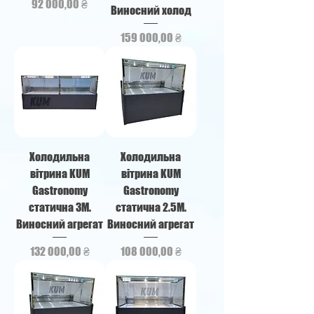
Ціна
92 000,00 ₴
Виносний холод
Ціна
159 000,00 ₴
Холодильна
Холодильна
вітрина KUM
вітрина KUM
Gastronomy
Gastronomy
статична 3М.
статична 2.5М.
Виносний агрегат
Виносний агрегат
Ціна
Ціна
132 000,00 ₴
108 000,00 ₴