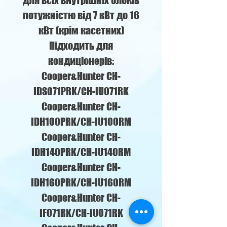
для всіх внутрішніх блоків
потужністю від 7 кВт до 16
кВт (крім касетних)
Підходить для
кондиціонерів:
Cooper&Hunter CH-
IDS071PRK/CH-IU071RK
Cooper&Hunter CH-
IDH100PRK/CH-IU100RM
Cooper&Hunter CH-
IDH140PRK/CH-IU140RM
Cooper&Hunter CH-
IDH160PRK/CH-IU160RM
Cooper&Hunter CH-
IF071RK/CH-IU071RK