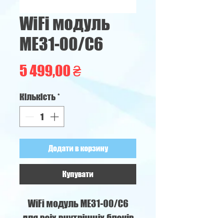
WiFi модуль
ME31-00/C6
Ціна
5 499,00 ₴
Кількість
*
Додати в корзину
Купувати
WiFi модуль ME31-00/C6