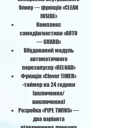
блоку — функція «CLEAN
INSIDE»
Комплекс
самодіагностики «AUTO
— GUARD»
Вбудований модуль
автоматичного
перезапуску «RELOAD»
Функція «Сlever TIMER»
-таймер на 24 години
(включення/
виключення)
Розробка «PIPE TWINS» —
два варіанта
підключення дренажу