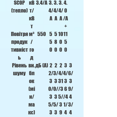
SCOP
кВ
3.4/A
3.
3.
3.
4.
(тепло)
т/
4/
4/
4/
0
кВ
A
A
A
/A
т
+
Повітря
м³
550
5
5
10
11
продук
/
5
8
0
5
тивніст
го
0
0
0
0
ь
д
Рівень
вн.
дБ (А)
2
2
2
3
3
шуму
бл
2/
3/
4/
4/
6/
ок
3
3
31
3
3
(мі
0/
0/
/3
6
9/
н/
3
3
5/
/4
4
ма
5/
5/
3
1/
3/
кс)
3
3
9
4
4