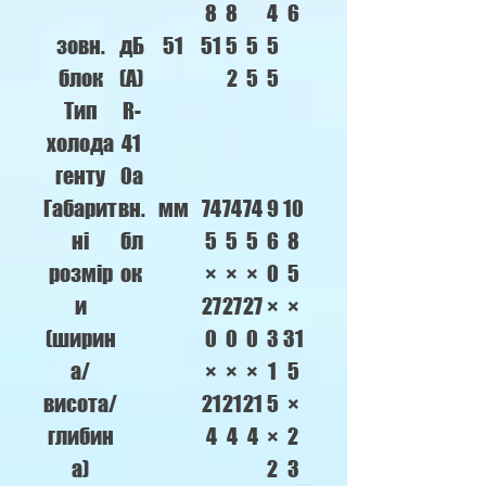
8
8
4
6
зовн.
дБ
51
51
5
5
5
блок
(А)
2
5
5
Тип
R-
холода
41
генту
0a
Габарит
вн.
мм
74
74
74
9
10
ні
бл
5
5
5
6
8
розмір
ок
×
×
×
0
5
и
27
27
27
×
×
(ширин
0
0
0
3
31
а/
×
×
×
1
5
висота/
21
21
21
5
×
глибин
4
4
4
×
2
а)
2
3