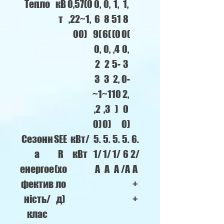
Тепло
кВ
0,57(0
0,
0,
1,
1,
т
,22~1,
6
8
51
8
00)
9(
6(
(0
0(
0,
0,
,4
0,
2
2
5-
3
3
3
2,
0-
~1
~1
10
2,
,2
,3
)
0
0)
0)
0)
Сезонн
SEE
кВт/
5.
5.
5.
5.
6.
а
R
кВт
1/
1/
1/
6
2/
енергое
(хо
A
A
A
/A
A
фектив
ло
+
ність/
д)
+
клас