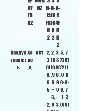
H-
09FR
S
S
S
07
H2
H-
H-
H-
FR
12
18
2
H2
FR
FR
4F
H
H
R
2
2
H
2
Продук
Хо
кВт
2,
2,
3,
5,
7,
тивніст
ло
2
70
3
72
07
ь
д
6(
(0
6(
(2
(1,
0,
,9
0,
,0
0
6
0
9
0-
0-
5
~
0
6,
7,
~
3,
~
1
2
2,
0
3,
0)
0)