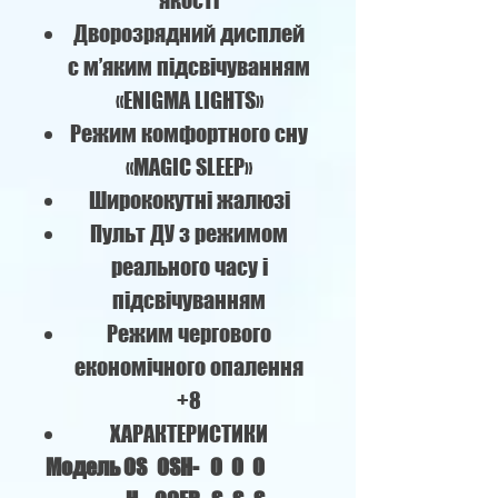
якості
Дворозрядний дисплей
c м’яким підсвічуванням
«ENIGMA LIGHTS»
Режим комфортного сну
«MAGIC SLEEP»
Ширококутні жалюзі
Пульт ДУ з режимом
реального часу і
підсвічуванням
Режим чергового
економічного опалення
+8
ХАРАКТЕРИСТИКИ
Модель
OS
OSH-
O
O
O