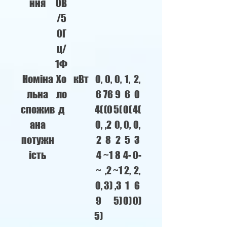
ння
0В
/5
0Г
ц/
1Ф
Номіна
Хо
кВт
0,
0,
0,
1,
2,
льна
ло
6
76
9
6
0
спожив
д
4(
(0
5(
0(
4(
ана
0,
,2
0,
0,
0,
потужн
2
8
2
5
3
ість
4
~1
8
4-
0-
~
,2
~1
2,
2,
0,
3)
,3
1
6
9
5)
0)
0)
5)