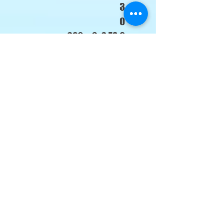
3
6
0
зовн.
м
660×
6
6
78
8
блок
м
482×
6
6
0
6
240
0
0
x
0
×
×
5
X
4
4
4
6
8
8
0
5
2
2
x2
0
×
×
6
X
2
2
0
3
4
4
1
0
0
0
Маса
вн.
кг
7
7,7
7,
12
15
бл
9
,5