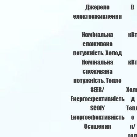
Джерело
В
електроживлення
Номінальна
кВ
споживана
потужність, Холод
Номінальна
кВ
споживана
потужність, Тепло
SEER/
Хол
Енергоефективність
д
SCOP/
Теп
Енергоефективність
о
Осушення
л/
год