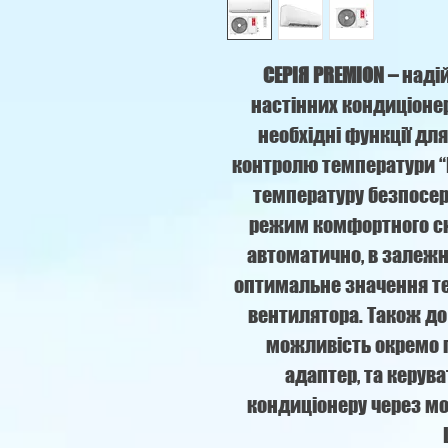
СЕРІЯ
PREMION –
надій
настінних кондиціонера
необхідні функції дл
контролю температури “
температуру безпосер
режим комфортного сн
автоматично, в залежн
оптимальне значення те
вентилятора. Також до
можливість окремо п
адаптер, та керув
кондиціонеру через м