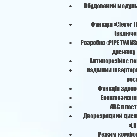
Вбудований модуль
Функція «Сlever T
(включе
Розробка «PIPE TWIN
дренажу 
Антикорозійне пок
Надійний інверто
рес
Функція здоро
Ексклюзивни
ABC пласт
Дворозрядний диспл
«EN
Режим комфорт