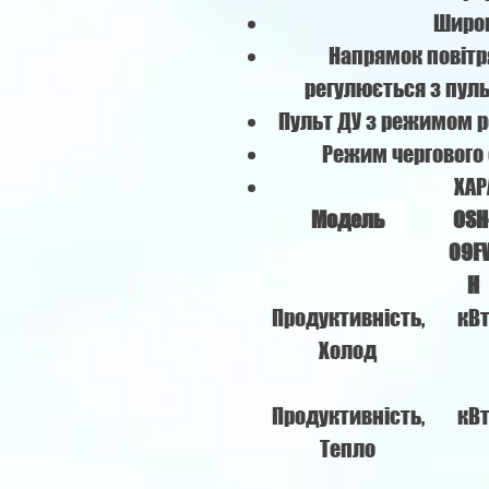
Широк
Напрямок повітр
регулюється з пул
Пульт ДУ з режимом р
Режим чергового
ХАР
Модель
OSH
09F
H
Продуктивність,
кВ
Холод
Продуктивність,
кВ
Тепло