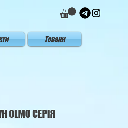
кти
Товари
H OLMO СЕРІЯ