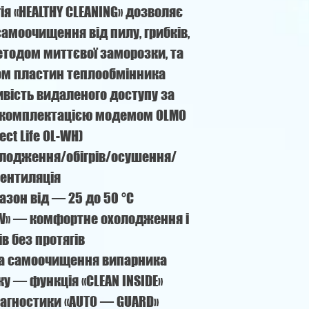
ія «HEALTHY CLEANING» дозволяє
амоочищення від пилу, грибків,
методом миттєвої заморозки, та
ом пластин теплообмінника
ивість видаленого доступу за
и комплектацією модемом OLMO
ect Life OL-WH)
олодження/обігрів/осушення/
ентиляція
азон від — 25 до 50 °C
OW» — комфортне охолодження і
ів без протягів
а самоочищення випарника
у — функція «CLEAN INSIDE»
агностики «AUTO — GUARD»