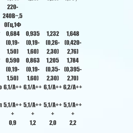
220-
240В~,5
0Гц,1Ф
т
0,684
0,935
1,232
1,648
(0,19-
(0,19-
(0,26-
(0,420-
1,50)
1,60)
2,30)
2,76)
т
0,590
0,863
1,205
1,784
(0,19-
(0,19-
(0,35-
(0,395-
1,50)
1,60)
2,30)
2,70)
о
6,1/A++
6,1/A++
6,1/A++
6,2/A++
л
5,1/A++
5,1/A++
5,1/A++
5,1/A++
+
+
+
+
0,9
1,2
2,0
2,2