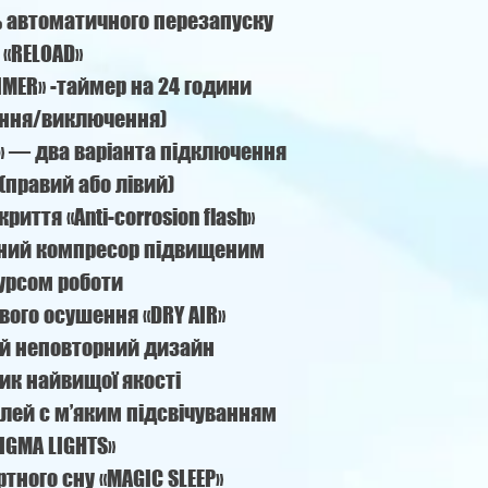
 автоматичного перезапуску
«RELOAD»
IMER» -таймер на 24 години
ння/виключення)
S» — два варіанта підключення
(правий або лівий)
риття «Anti-corrosion flash»
рний компресор підвищеним
урсом роботи
вого осушення «DRY AIR»
й неповторний дизайн
ик найвищої якості
ей c м’яким підсвічуванням
IGMA LIGHTS»
ного сну «MAGIC SLEEP»