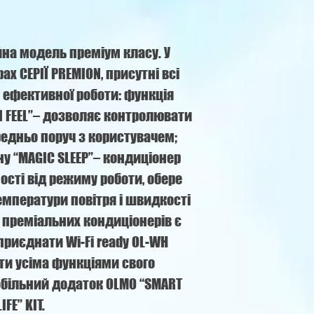
на модель преміум класу. У
х СЕРІЇ PREMION, присутні всі
я ефективної роботи: функція
I FEEL”– дозволяє контролювати
едньо поруч з користувачем;
у “MAGIC SLEEP”– кондиціонер
ості від режиму роботи, обере
мператури повітря і швидкості
 преміальних кондиціонерів є
риєднати Wi-Fi ready OL-WH
ати усіма функціями свого
обільний додаток OLMO “SMART
LIFE” KIT.