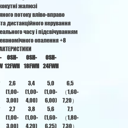
окутні жалюзі
яного потоку вліво-вправо
ьта дистанційного керування
еального часу і підсвічуванням
 економічного опалення +8
АКТЕРИСТИКИ
-
OSH-
OSH-
OSH-
W
12FWH
18FWH
24FWH
т
2,6
3,4
5,0
6,5
(1,00-
(1,00-
(1,00-
（1,60-
3,00)
4,00)
6,00)
7,20）
т
2,7
3,8
5,6
7,1
(1,00-
(1,00-
(1,60-
（1,80-
3,00)
4,20)
6,25)
7,30）