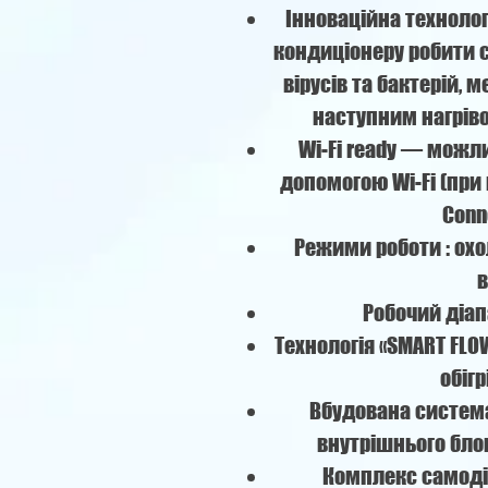
Інноваційна технолог
кондиціонеру робити с
вірусів та бактерій, 
наступним нагрів
Wi-Fi ready — можл
допомогою Wi-Fi (пр
Conn
Режими роботи : ох
в
Робочий діап
Технологія «SMART FL
обігр
Вбудована систем
внутрішнього блок
Комплекс самоді