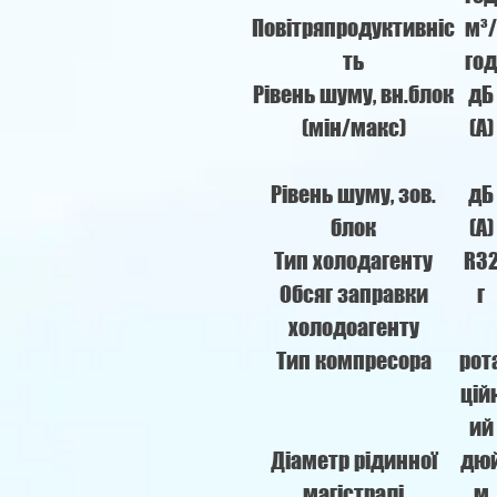
Повітряпродуктивніс
м³/
ть
год
Рівень шуму, вн.блок
дБ
(мін/макс)
(А)
Рівень шуму, зов.
дБ
блок
(А)
Тип холодагенту
R3
Обсяг заправки
г
холодоагенту
Тип компресора
рот
цій
ий
Діаметр рідинної
дю
магістралі
м