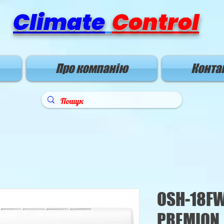
Climate
Control
Про компанію
Конта
OSH-18FW
PREMION