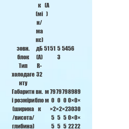
к
(А
(мі
)
н/
ма
кс)
зовн.
дБ
51
51
5
54
56
блок
(А)
3
Тип
R-
холодаге
32
нту
Габаритн
вн.
м
79
79
79
89
89
і розміри
бло
м
0
0
0
0×
0×
(ширина
к
×2
×2
×2
30
30
/висота/
5
5
5
0×
0×
глибина)
5
5
5
22
22