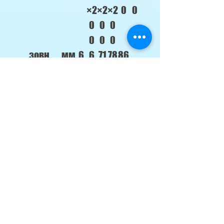
×2
×2
×2
0
0
0
0
0
0
0
0
зовн.
мм
6
6
71
78
86
блок
6
6
5
0
0x
0
0
×4
×
65
×4
×4
8
54
0x
82
82
6
0
31
×2
×2
×2
×2
0
40
40
40
6
0
Маса
вн.
кг
7
7,
7,
10,
10
бло
5
5
5
к
зовн.
кг
22
22
26
3
46