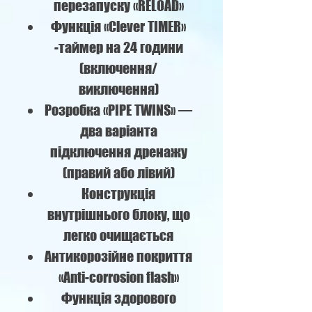
перезапуску «RELOAD»
Функція «Сlever TIMER»
-таймер на 24 години
(включення/
виключення)
Розробка «PIPE TWINS» —
два варіанта
підключення дренажу
(правий або лівий)
Конструкція
внутрішнього блоку, що
легко очищається
Антикорозійне покриття
«Anti-corrosion flash»
Функція здорового