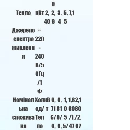
0
Тепло
кВт
2,
2,
3,
5,
7,1
40
6
4
5
Джерело
~
електро
220
живленн
-
я
240
В/5
0Гц
/1
Ф
Номінал
Хол
кВ
0,
0,
1,
1,6
2,1
ьна
од/
т
71
81
0
60
80
спожива
Теп
6/
0/
5
/1,
/2.
на
ло
0,
0,
5/
47
07