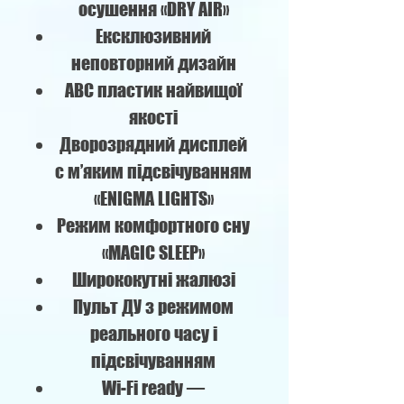
осушення «DRY AIR»
Ексклюзивний
неповторний дизайн
ABC пластик найвищої
якості
Дворозрядний дисплей
c м’яким підсвічуванням
«ENIGMA LIGHTS»
Режим комфортного сну
«MAGIC SLEEP»
Ширококутні жалюзі
Пульт ДУ з режимом
реального часу і
підсвічуванням
Wi-Fi ready —