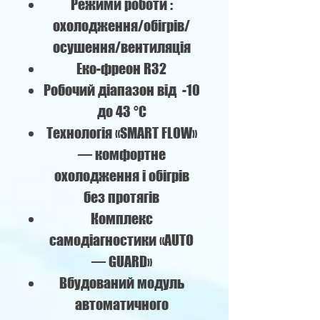
Режими роботи :
охолодження/обігрів/
осушення/вентиляція
Еко-фреон R32
Робочий діапазон від -10
до 43 °C
Технологія «SMART FLOW»
— комфортне
охолодження і обігрів
без протягів
Комплекс
самодіагностики «AUTO
— GUARD»
Вбудований модуль
автоматичного