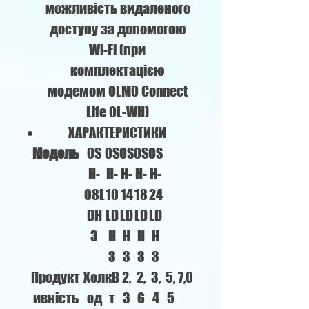
можливість видаленого
доступу за допомогою
Wi-Fi (при
комплектацією
модемом OLMO Connect
Life OL-WH)
ХАРАКТЕРИСТИКИ
Модель
OS
OS
OS
OS
OS
H-
H-
H-
H-
H-
08L
10
14
18
24
DH
LD
LD
LD
LD
3
H
H
H
H
3
3
3
3
Продукт
Хол
кВ
2,
2,
3,
5,
7,0
ивність
од
т
3
6
4
5