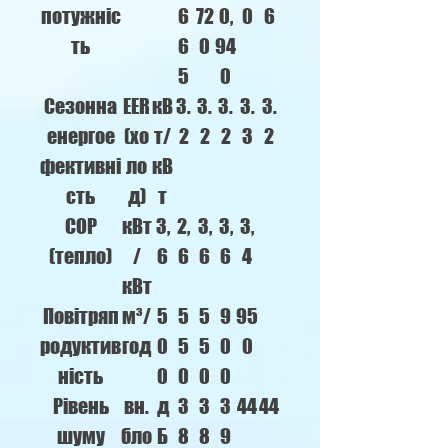
потужніс
6
72
0,
0
6
ть
6
0
94
5
0
Сезонна
EER
кВ
3.
3.
3.
3.
3.
енергое
(хо
т/
2
2
2
3
2
фективні
ло
кВ
сть
д)
т
COP
кВт
3,
2,
3,
3,
3,
(тепло)
/
6
6
6
6
4
кВт
Повітряп
м³/
5
5
5
9
95
родуктив
год
0
5
5
0
0
ність
0
0
0
0
Рівень
вн.
д
3
3
3
44
44
шуму
бло
Б
8
8
9