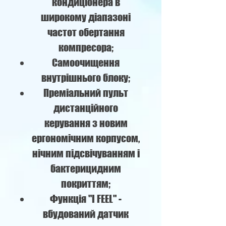
кондиціонера в
широкому діапазоні
частот обертання
компресора;
Самоочищення
внутрішнього блоку;
Преміальний пульт
дистанційного
керування з новим
ергономічним корпусом,
нічним підсвічуванням і
бактерицидним
покриттям;
Функція "I FEEL" -
вбудований датчик