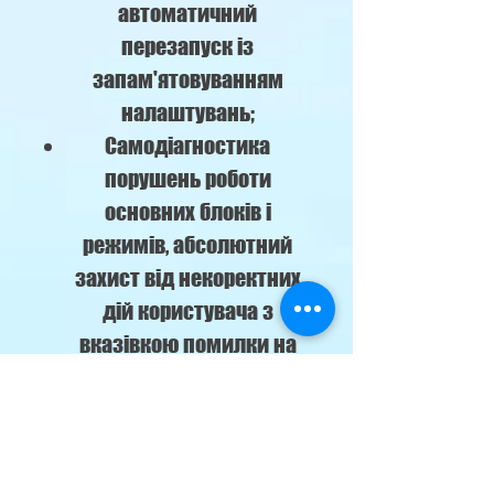
автоматичний
перезапуск із
запам'ятовуванням
налаштувань;
Самодіагностика
порушень роботи
основних блоків і
режимів, абсолютний
захист від некоректних
дій користувача з
вказівкою помилки на
дисплеї;
Повна відповідність
діючій з 1-01-2013
Директиві