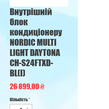
Внутрішній
блок
кондиціонеру
NORDIC MULTI
LIGHT DAYTONA
CH-S24FTXD-
BL(I)
Ціна
26 899,00 ₴
Кількість
*