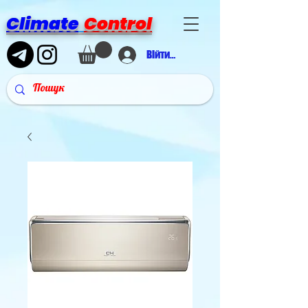
Climate
Control
Війти в аккаунт