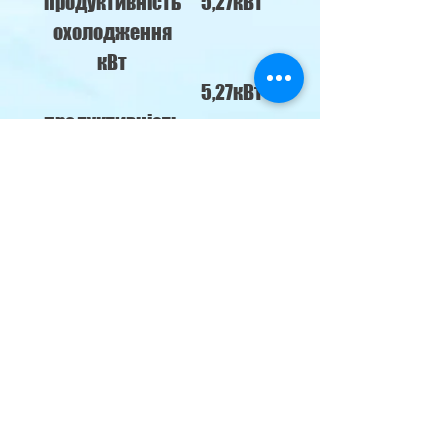
продуктивність
5,27кВт
охолодження
кВт
5,27кВт
продуктивність
обігріву кВт
Габарити
960х320х2
внутрішнього
05
блоку
Гарантія
2 роки
Країна виробник
Гонконг
м. Кременчуг,
наб. Лейтенанта Дніпрова 76-б
klimat69@ukr.net