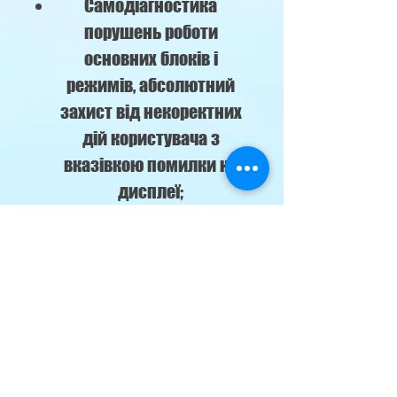
Самодіагностика
порушень роботи
основних блоків і
режимів, абсолютний
захист від некоректних
дій користувача з
вказівкою помилки на
дисплеї;
Повна відповідність
діючій з 1-01-2013
Директиві
Європейського союзу ErP
(Energy related Products)
№ 626/2011/EU для
побутових теплових