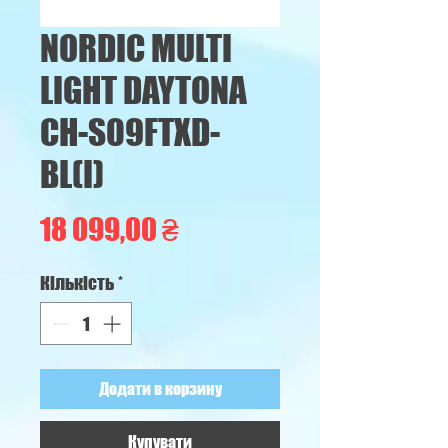
NORDIC MULTI
LIGHT DAYTONA
CH-S09FTXD-
BL(I)
Ціна
18 099,00 ₴
Кількість
*
Додати в корзину
Купувати