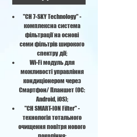
"CH 7-SKY Technology" -
комплексна система
фільтрації на основі
семи фільтрів широкого
спектру дії;
Wi-Fi модуль для
можливості управління
кондиціонером через
Смартфон/ Планшет (ОС:
Android, iOS);
"CH SMART-ION Filter" -
технологія тотального
очищення повітря нового
покоління;