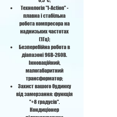
0,5°C;
Технологія "I-Action" -
плавна і стабільна
робота компресора на
наднизьких частотах
(1Гц);
Безперебійна робота в
діапазоні 96В-260В.
Інноваційний,
малогабаритний
трансформатор;
Захист вашого будинку
від замерзання: функція
"+8 градусів".
Кондиціонер