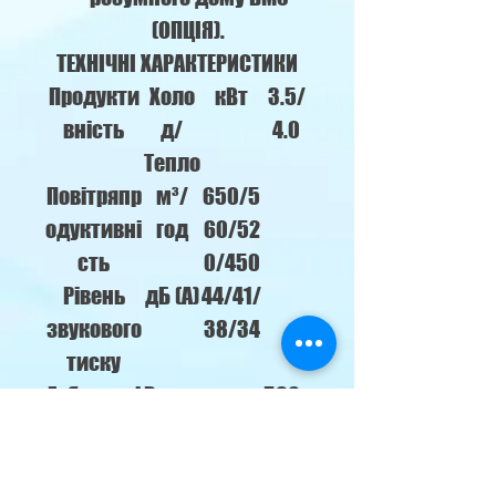
(ОПЦІЯ).
ТЕХНІЧНІ ХАРАКТЕРИСТИКИ
Продукти
Холо
кВт
3.5/
вність
д/
4.0
Тепло
Повітряпр
м³/
650/5
одуктивні
год
60/52
сть
0/450
Рівень
дБ (A)
44/41/
звукового
38/34
тиску
Габаритні
Внутр
мм
596x
розміри
ішній
596x
(WxDxH)
блок
240
Панель
мм
670x6