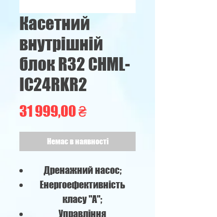
Касетний
внутрішній
блок R32 CHML-
IC24RKR2
Ціна
31 999,00 ₴
Немає в наявності
Дренажний насос;
Енергоефективність
класу "А";
Управління