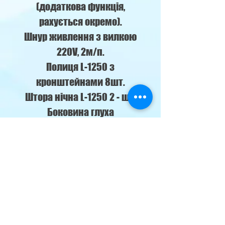
(додаткова функція,
рахується окремо).
Шнур живлення з вилкою
220V, 2м/п.
Полиця L-1250 з
кронштейнами 8шт.
Штора нічна L-1250 2 - шт.
Боковина глуха
середньотемпературна
(права) H-2100 для
відкритої вітрини.
Боковина глуха
середньотемпературна
(ліва) H-2100 для відкритої
вітрини