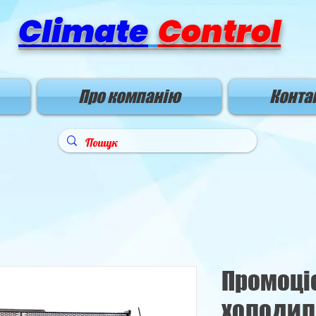
Climate
Control
Про компанію
Конта
Промоці
холодил