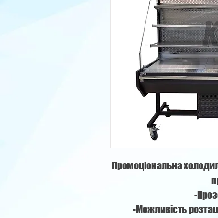
Промоціональна холодил
п
-Проз
-Можливість розташ