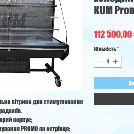
KUM Prom
112 500,00
Кількість
*
До
ьна вітрина для стимулювання
родажів.
орий корпус;
ування PROMO як острівця;