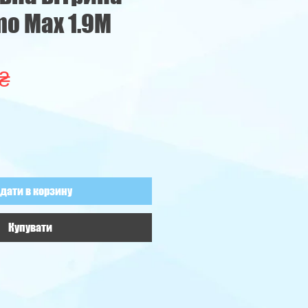
o Max 1.9М
Ціна
 ₴
дати в корзину
Купувати