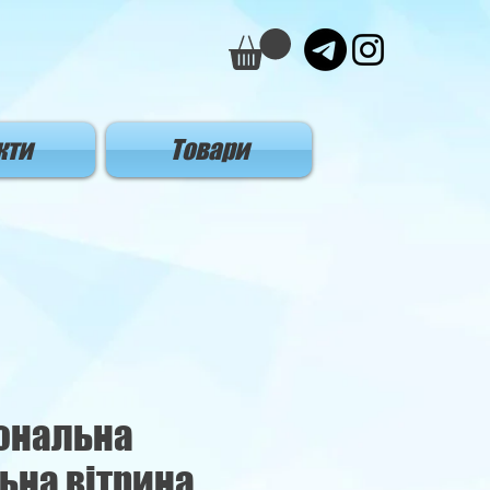
кти
Товари
ональна
ьна вітрина