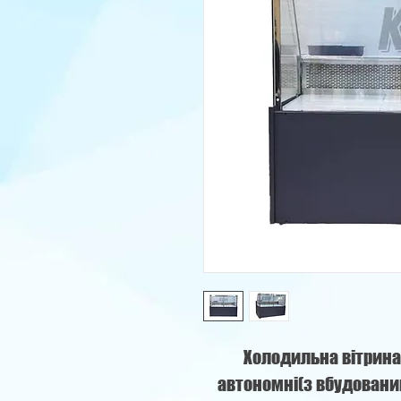
Холодильна вітрина
автономні(з вбудовани