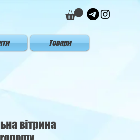
кти
Товари
ьна вітрина
tronomy