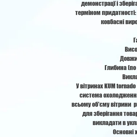
демонстрацї і збері
терміном придатності: 
ковбасні виро
Г
Висо
Довжи
Глибина (по
Викл
У вітринах KUM tornad
система охолодження
всьому об'єму вітрини р
для зберігання това
викладати в укл
Основні 