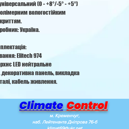
іверсальний (0 - +8°/-5° - +5°)
 полімерним вологостійким
криттям.
робник: Україна.
плектація:
ання: Elitech 974
ерхнє LED нейтральне
, декоративна панель, викладка
талі, кабель живлення.
Climate
Control
м. Кременчуг,
наб. Лейтенанта Дніпрова 76-б
klimat69@ukr.net