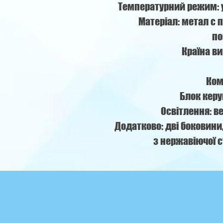
Температурний режим: ун
Матеріал: метал с
по
Країна ви
Ком
Блок керув
Освітлення: в
Додатково: дві боковини
з нержавіючої с