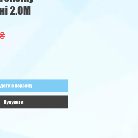
і 2.0М
Ціна
 ₴
дати в корзину
Купувати