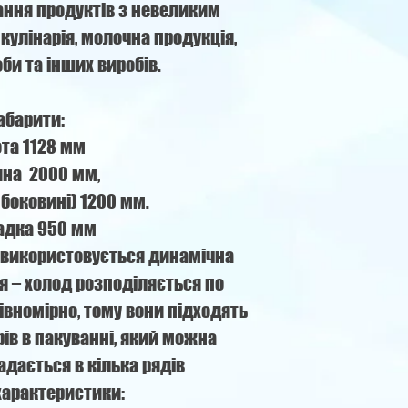
гання продуктів з невеликим
кулінарія, молочна продукція,
би та інших виробів.
абарити:
та 1128 мм
на 2000 мм,
 боковині) 1200 мм.
адка 950 мм
o використовується динамічна
 – холод розподіляється по
івномірно, тому вони підходять
рів в пакуванні, який можна
адається в кілька рядів
характеристики: