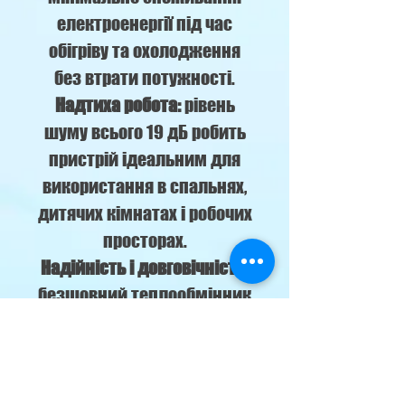
електроенергії під час
обігріву та охолодження
без втрати потужності.
Надтиха робота:
рівень
шуму всього 19 дБ робить
пристрій ідеальним для
використання в спальнях,
дитячих кімнатах і робочих
просторах.
Надійність і довговічність
:
безшовний теплообмінник
і суцільнолитий корпус
забезпечують стійкість до
зношування і стабільну
роботу протягом багатьох