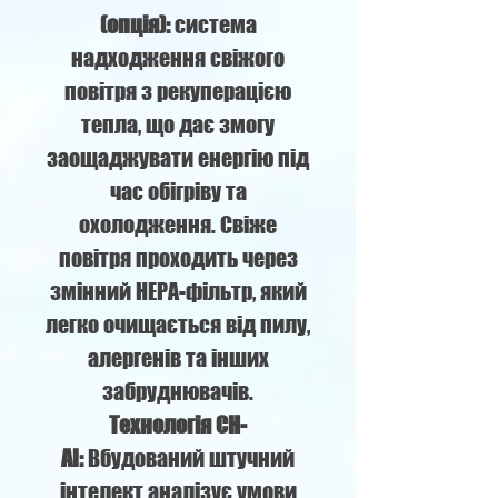
(опція):
система
надходження свіжого
повітря з рекуперацією
тепла, що дає змогу
заощаджувати енергію під
час обігріву та
охолодження. Свіже
повітря проходить через
змінний HEPA-фільтр, який
легко очищається від пилу,
алергенів та інших
забруднювачів.
Технологія CH-
AI:
Вбудований штучний
інтелект аналізує умови