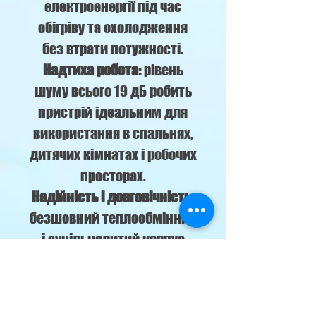
електроенергії під час
обігріву та охолодження
без втрати потужності.
Надтиха робота:
рівень
шуму всього 19 дБ робить
пристрій ідеальним для
використання в спальнях,
дитячих кімнатах і робочих
просторах.
Надійність і довговічність
:
безшовний теплообмінник
і суцільнолитий корпус
забезпечують стійкість до
зношування і стабільну
роботу протягом багатьох