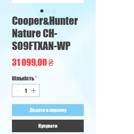
Cooper&Hunter
Nature CH-
S09FTXAN-WP
Ціна
31 099,00 ₴
Кількість
*
Додати в корзину
Купувати