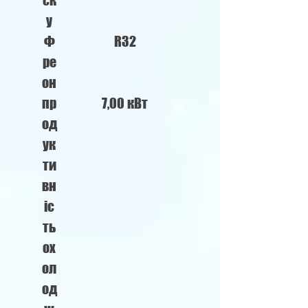
ск
у
Ф
R32
ре
он
пр
7,00 кВт
од
ук
ти
вн
іс
ть
ох
ол
од