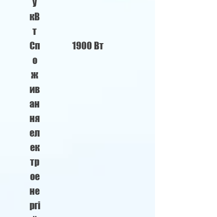
у
кВ
т
Сп
1900 Вт
о
ж
ив
ан
ня
ел
ек
тр
ое
не
ргі