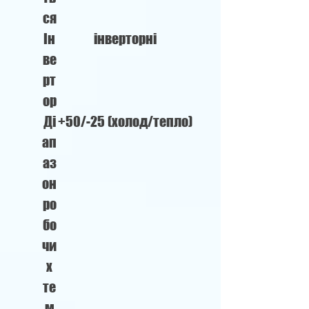
ся
Ін
інверторні
ве
рт
ор
Ді
+50/-25 (холод/тепло)
ап
аз
он
ро
бо
чи
х
те
м