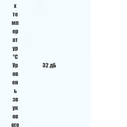
х
те
мп
ер
ат
ур
°C
Ур
32 дБ
ов
ен
ь
зв
ук
ов
ого