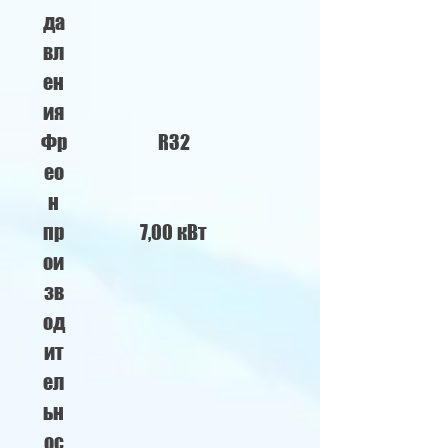
да
вл
ен
ия
Фр
R32
ео
н
пр
7,00 кВт
ои
зв
од
ит
ел
ьн
ос