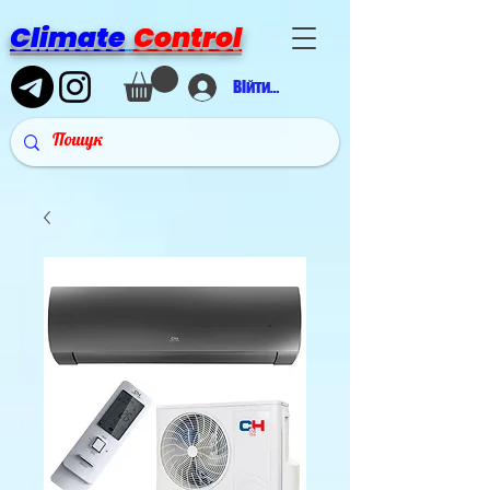
Climate
Control
Війти в аккаунт