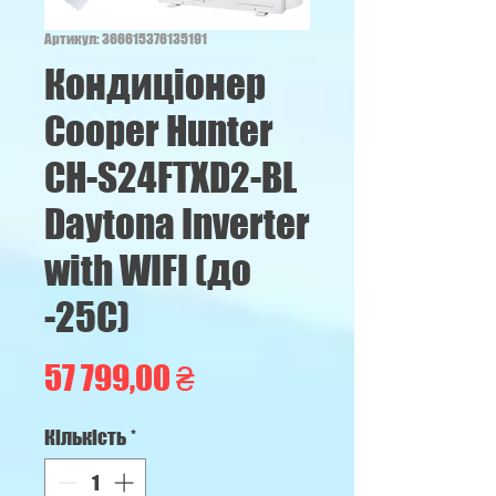
Артикул: 366615376135191
Кондицiонер
Cooper Hunter
CH-S24FTXD2-BL
Daytona Inverter
with WIFI (до
-25С)
Ціна
57 799,00 ₴
Кількість
*