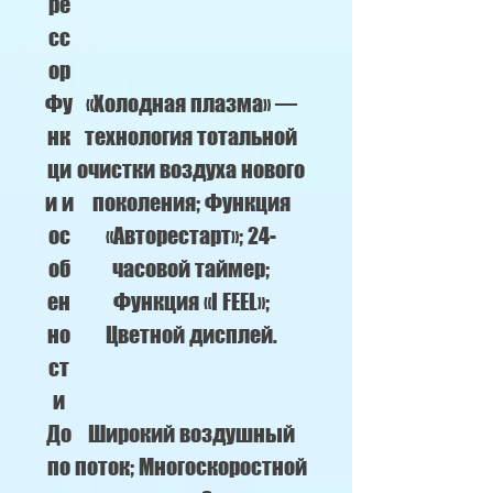
ре
сс
ор
Фу
«Холодная плазма» —
нк
технология тотальной
ци
очистки воздуха нового
и и
поколения; Функция
ос
«Авторестарт»; 24-
об
часовой таймер;
ен
Функция «I FEEL»;
но
Цветной дисплей.
ст
и
До
Широкий воздушный
по
поток; Многоскоростной