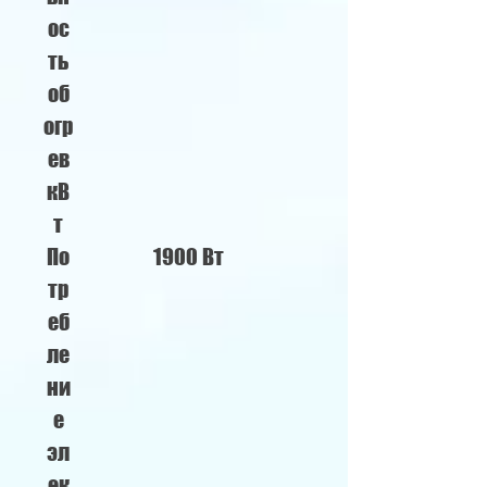
ос
ть
об
огр
ев
кВ
т
По
1900 Вт
тр
еб
ле
ни
е
эл
ек