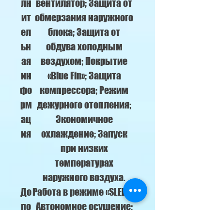
лн
вентилятор; Защита oт
ит
обмерзания наружного
ел
блока; Защита от
ьн
обдува холодным
ая
воздухом; Покрытие
ин
«Blue Fin»; Защита
фо
компрессора; Режим
рм
дежурного отопления;
ац
Экономичное
ия
охлаждение; Запуск
при низких
температурах
наружного воздуха.
До
Работа в режиме «SLEEP»;
по
Автономное осушение;