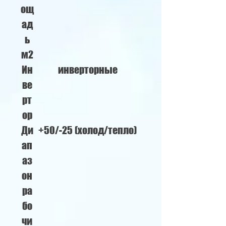
ощ
ад
ь
м2
Ин
инверторные
ве
рт
ор
Ди
+50/-25 (холод/тепло)
ап
аз
он
ра
бо
чи