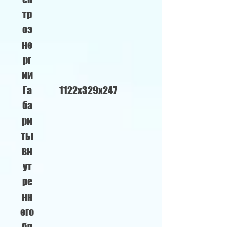
тр
оэ
не
рг
ии
Га
1122х329х247
ба
ри
ты
вн
ут
ре
нн
его