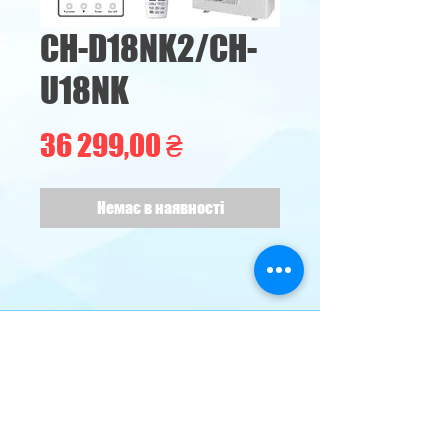
CH-D18NK2/CH-
U18NK
Ціна
36 299,00 ₴
Немає в наявності
м. Кременчуг,
наб. Лейтенанта Дніпрова 76-б
klimat69@ukr.net
Climate
Control
Двері в холодильні/морозильні
камери: