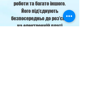
роботи та багато іншого.
Його під’єднують
безпосередньо до роз’єму
на електронній платі
внутрішнього блоку за
допомогою 4-провідного
кабелю, який входить до
комплекту постачання,
його довжина становить 9
м.
м. Кременчуг,
наб. Лейтенанта Дніпрова 76-б
klimat69@ukr.net