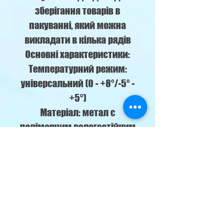
зберігання товарів в
пакуванні, який можна
викладати в кілька рядів
Основні характеристики:
Температурний режим:
універсальний (0 - +8°/-5° -
+5°)
Матеріал: метал с
полімерним вологостійким
покриттям.
Країна виробник: Україна.
Комплектація:
Блок керування: Elitech 974
Освітлення: верхнє LED