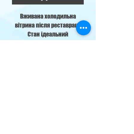
Вживана холодильна
вітрина після реставрації
Стан ідеальний
-5+5 °C
м. Кременчуг,
наб. Лейтенанта Дніпрова 76-б
klimat69@ukr.net
Climate
Control
Двері в холодильні/морозильні
камери:
096-547-15-51
Холодильні вітрини:
067-728-65-21