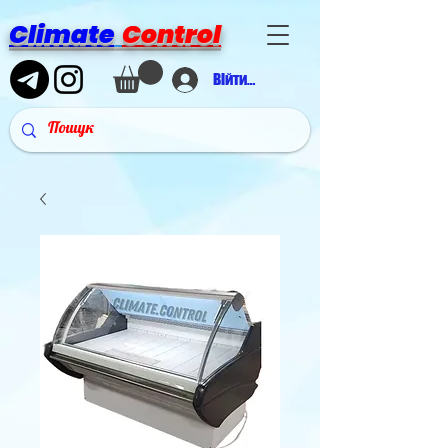
Climate
Control
Війти в аккаунт