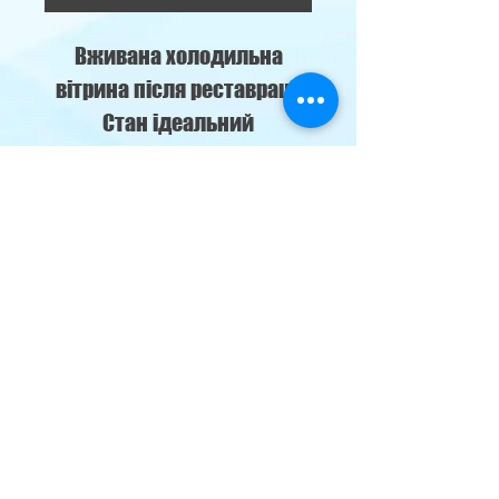
Вживана холодильна
вітрина після реставрації
Стан ідеальний
-5+5 °C
м. Кременчуг,
наб. Лейтенанта Дніпрова 76-б
klimat69@ukr.net
Climate
Control
Двері в холодильні/морозильні
камери:
096-547-15-51
Холодильні вітрини:
067-728-65-21