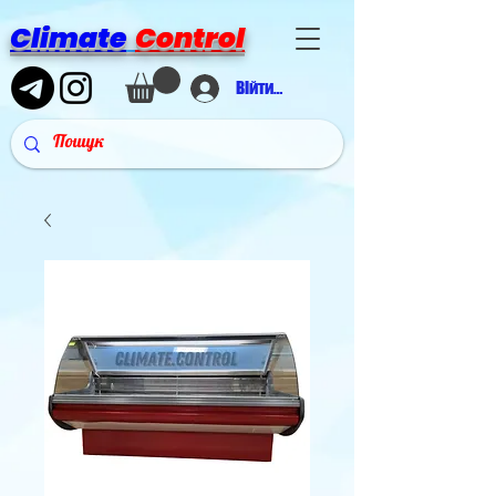
Climate
Control
Війти в аккаунт