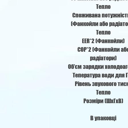
Тепло
Споживана потужніст
(Фанкойли або радіато
Тепло
EER*2 (Фанкойли)
COP*2 (Фанкойли аб
радіатори)
Об’єм зарядки холодоаг
Тепература води для 
Рівень звукового тис
Тепло
Розміри (ШxГxВ)
В упаковці