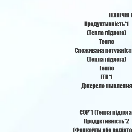
ТЕХНІЧНІ
Продуктивність*1
(Тепла підлога)
Тепло
Споживана потужніст
(Тепла підлога)
Тепло
EER*1
Джерело живлення
COP*1 (Тепла підлога
Продуктивність*2
(Фанкойли або радіато