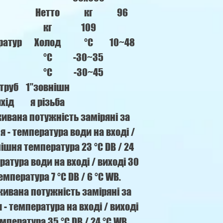
Нетто
кг
96
кг
109
ратур
Холод
°C
10~48
°C
-30~35
°C
-30~45
труб
1”зовнішн
ихід
я різьба
живана потужність заміряні за
 - температура води на вході /
внішня температура 23 °С DB / 24
ратура води на вході / виході 30
емпература 7 °С DB / 6 °C WB.
оживана потужність заміряні за
- температура на вході / виході
емпература 35 °С DB / 24 °C WB.