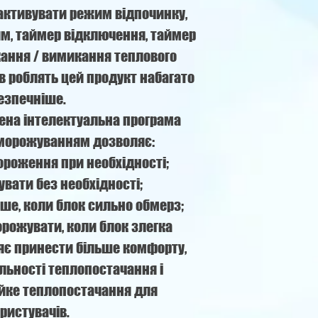
активувати режим відпочинку,
, таймер відключення, таймер
кання / вимикання теплового
ів роблять цей продукт набагато
езпечніше.
на інтелектуальна програма
морожуванням дозволяє:
ороження при необхідності;
вати без необхідності;
ше, коли блок сильно обмерз;
рожувати, коли блок злегка
яє принести більше комфорту,
льності теплопостачання і
ійке теплопостачання для
ристувачів.