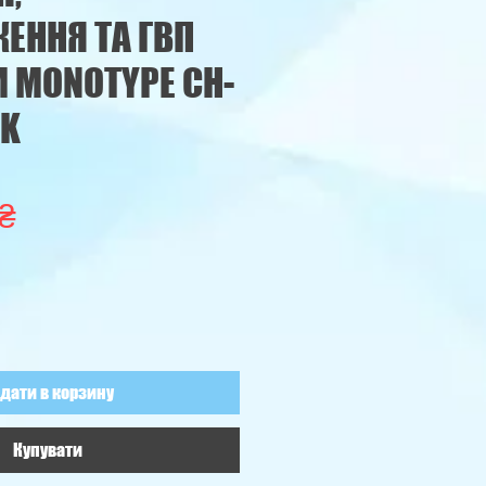
ЕННЯ ТА ГВП
 MONOTYPE CH-
RK
Ціна
 ₴
дати в корзину
Купувати