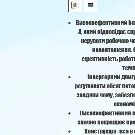
Високоефективний інв
A, який відповідає єв
керувати робочою ч
навантаження. 
ефективність робот
темп
Інверторний двиг
регулювати обсяг пото
завдяки чому, забезпе
економі
Високоефективний п
значно покращює про
Конструкція «все в