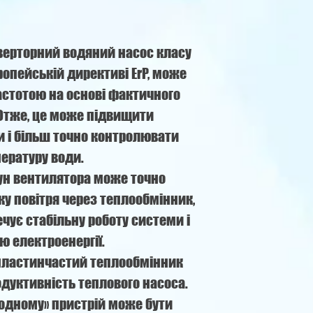
ерторний водяний насос класу
ропейській директиві ErP, може
астотою на основі фактичного
Отже, це може підвищити
и і більш точно контролювати
ературу води.
ун вентилятора може точно
ку повітря через теплообмінник,
чує стабільну роботу системи і
ю електроенергії.
ластинчастий теплообмінник
дуктивність теплового насоса.
 одному» пристрій може бути