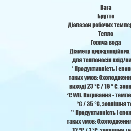
Вага
Брутто
Діапазон робочих темпе
Тепло
Горяча вода
Діаметр циркуляційних 
для теплоносія вхід/в
* Продуктивність і спо
таких умов: Охолодження
виході 23 °С / 18 ° С, зо
°C WB. Нагрівання - темпе
°С / 35 °С, зовнішня т
** Продуктивність і сп
таких умов: Охолодження 
12 °С / 7 °С, зовнішня т