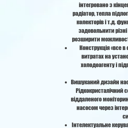
інтегровано з кінц
радіатор, тепла підло
колекторів і т.д. фу
задовольнити різні 
розширити можливості
Конструкція «все 
витратах на устан
холодоагенту і під
Вишуканий дизайн нас
Рідкокристалічний 
віддаленого монітори
насосом через інтер
с
Інтелектуальне керуван