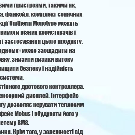
евими пристроями, такими як,
га, фанкойл, комплект сонячних
нкції Unitherm Monotype можуть
вимоги різних користувачів і
 застосування цього продукту.
в одному» може заощадити на
овку, знизити ризики витоку
вищити безпеку і надійність
системи.
тінного дротового контроллера.
сенсорний дисплей. Інтерфейс
нгу дозволяє керувати тепловим
фейс Mobus і вбудувати його у
истему BMS.
ня. Крім того, у залежності від