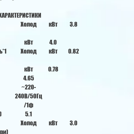
 ХАРАКТЕРИСТИКИ
Холод
кВт
3.8
кВт
4.0
ь*1
Холод
кВт
0.82
кВт
0.78
4.65
~220-
240В/50Гц
/1ф
)
5.1
Холод
кВт
3.0
ри)