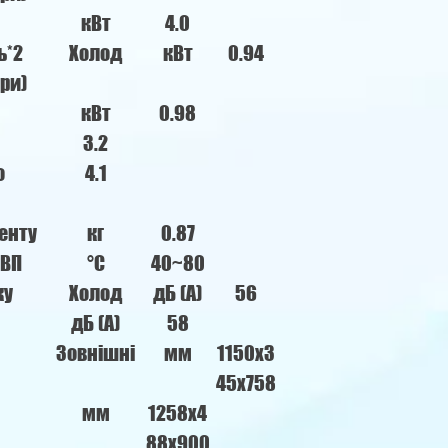
кВт
4.0
ь*2
Холод
кВт
0.94
ри)
кВт
0.98
3.2
о
4.1
енту
кг
0.87
ГВП
°C
40~80
ку
Холод
дБ (A)
56
дБ (A)
58
Зовнішні
мм
1150x3
45x758
мм
1258x4
88x900