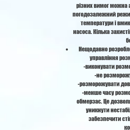
різних вимог можна 
погодозалежний режим
температури і вми
насоса. Кілька захист
б
Нещодавно розробле
управління роз
-виконувати розм
-не розморожу
-розморожувати дов
-менше часу розмо
обмерзає. Це дозвол
уникнути нестабі
забезпечити ст
ко