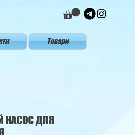
кти
Товари
Й НАСОС ДЛЯ
Я,