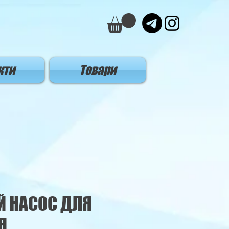
кти
Товари
Й НАСОС ДЛЯ
Я,