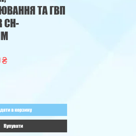
ЮВАННЯ ТА ГВП
 CH-
NM
Ціна
 ₴
дати в корзину
Купувати