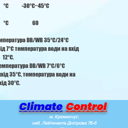
°С
-30°C~45°C
°C
60
емпература DB/WB 35°C/24°C
ід 7°C температура води на вхід
12°C.
температура DB/WB 7°C/6°C
хід 35°C, температура води на
хід 30°C.
Climate
Control
м. Кременчуг,
наб. Лейтенанта Дніпрова 76-б