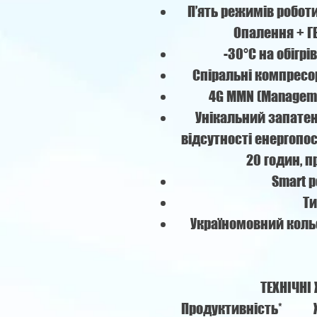
П’ять режимів роботи
Опалення + Г
-30°С на обігрі
Спіральні компресор
4G MMN (Managemen
Унікальний запате
відсутності енергопо
20 годин, п
Smart 
Ти
Україномовний коль
ТЕХНІЧНІ
Продуктивність*