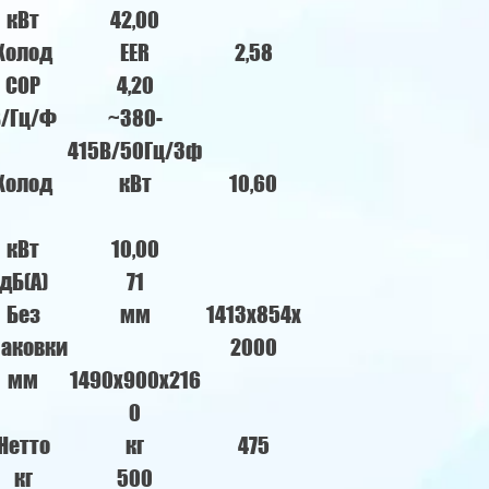
кВт
42,00
Холод
EER
2,58
COP
4,20
В/Гц/Ф
~380-
415В/50Гц/3ф
Холод
кВт
10,60
кВт
10,00
дБ(А)
71
Без
мм
1413х854х
паковки
2000
мм
1490х900х216
0
Нетто
кг
475
кг
500