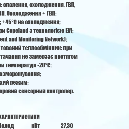
: опалення, охолодження, ГВП,
ВП, Охолодження + ГВП;
в; +45°С на охолодження;
и Copeland з технологією EVI;
t and Monitoring Network);
нтований теплообмінник: при
стачання не замерзає протягом
ри температурі -20°С;
розморожування;
хий режим;
оровий сенсорний контролер.
 ХАРАКТЕРИСТИКИ
Холод
кВт
27,30