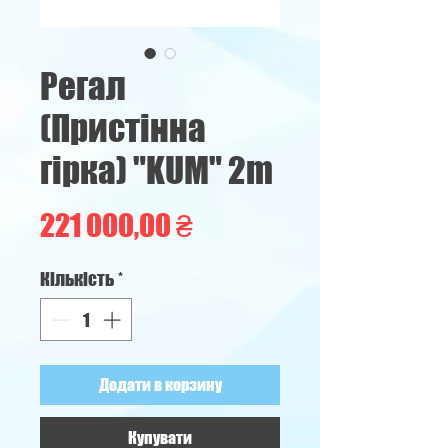
Регал
(Пристінна
гірка) "KUM" 2m
Ціна
221 000,00 ₴
Кількість
*
Додати в корзину
Купувати