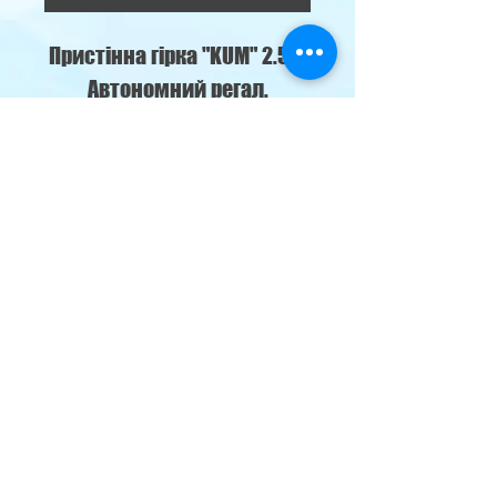
Пристінна гірка "KUM" 2.5m
Автономний регал.
м. Кременчуг,
наб. Лейтенанта Дніпрова 76-б
klimat69@ukr.net
Climate
Control
Двері в холодильні/морозильні
камери:
096-547-15-51
Холодильні вітрини:
067-728-65-21
099-405-33-82
096-135-54-93
Коліматичне обладнання: