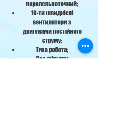
паралельноточний;
10-ти швидкісні
вентилятори з
двигунами постійного
струму;
Тиха робота;
Два фільтри
(припливний і
витяжний);
Просте встановлення на
стелю;
Функція By-pass.
Технічні характеристики:
Площа
41-55 м²
приміщення