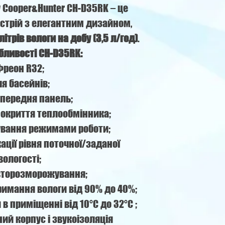
 Cooper&Hunter CH-D35RK – це
трій з елегантним дизайном,
літрів вологи на добу (3,5 л/год)
.
бливості CH-D35RK:
Фреон R32;
я басейнів;
 передня панель;
покриття теплообмінника;
ування режимами роботи;
ації рівня поточної/заданої
вологості;
второзморожування;
римання вологи від 90% до 40%;
в приміщенні від 10°C до 32°C ;
й корпус і звукоізоляція