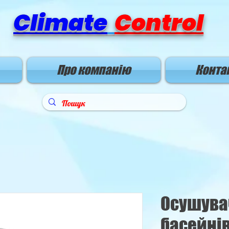
Climate
Control
Про компанію
Конта
Осушува
басейні