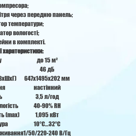
омпресора;
вітря через передню панель;
тор температури;
атор вологості;
йни в комплекті.
і харатеристики:
у
до 15 м²
46 дБ
(ВхШхГ)
647x1495x202 мм
ня
настінний
ь
3,5 л/год
логість
40-90% RH
ь (max)
1,095 кВт
ура
10°С...32°С
оживання
1/50/220-240 В/Гц