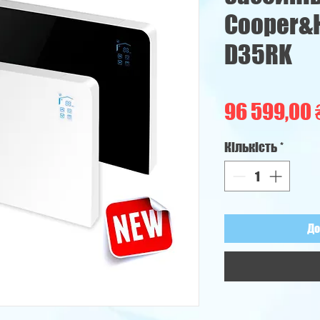
Cooper&H
D35RK
96 599,00 
Кількість
*
До