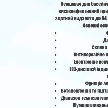
Осушувач для басейну
високоефективний прис
здатний видаляти
до 84 
Основні осо
Дл
Скляна
Антикорозійне 
Електронне кер
LED-дисплей індик
Функція а
Встановлення та підт
Діапазон температури 
Шумопоглинальни