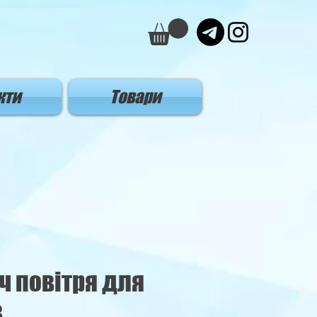
кти
Товари
ч повітря для
в