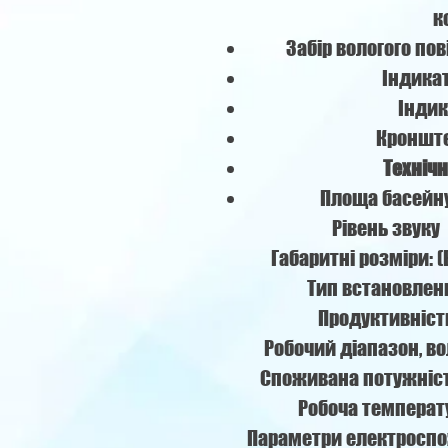
к
Забір вологого по
Індика
Індик
Кронште
Технічн
Площа басейн
Рівень звуку
Габаритні розміри: 
Тип встановлен
Продуктивніст
Робочий діапазон, во
Споживана потужніст
Робоча температ
Параметри електросп