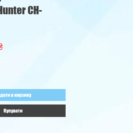
unter CH-
Ціна
₴
дати в корзину
Купувати