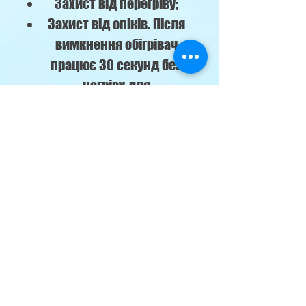
Захист від перегріву;
Захист від опіків. Після
вимкнення обігрівач
працює 30 секунд без
нагріву для
охолодження
неагрівального
елеменету.
ТЕХНІЧНІ ХАРАКТЕРИСТИКИ
Габаритні
мм
120
розміри
x12
приладу
0x3
(ширина/
00
висота/глибина)