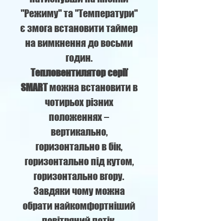
"Режиму" та "Температури"
є змога встановити таймер
на вимкнення до восьми
годин.
Тепловентилятор серії
SMART
можна встановити в
чотирьох різних
положеннях –
вертикально,
горизонтально в бік,
горизонтально під кутом,
горизонтально вгору.
Завдяки чому можна
обрати найкомфортніший
повітряний потік.