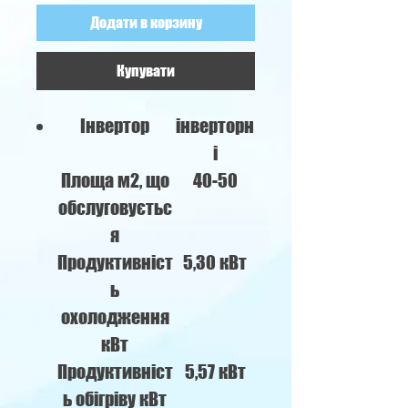
Додати в корзину
Купувати
Інвертор
інверторн
і
Площа м2, що
40-50
обслуговуєтьс
я
Продуктивніст
5,30 кВт
ь
охолодження
кВт
Продуктивніст
5,57 кВт
ь обігріву кВт