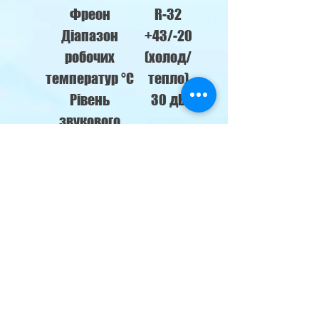
Фреон
R-32
Діапазон
+43/-20
робочих
(холод/
температур °C
тепло)
Рівень
30 дБ
звукового
тиску
Габарити
996x301x
внутрішнього
225
блоку
Гарантія
2 роки
Країна
Гонконг
виробник