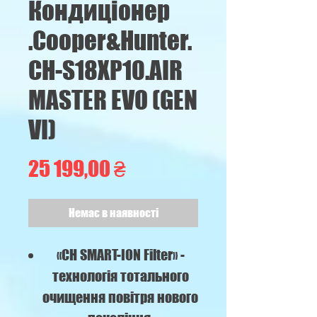
Кондиціонер
.Cooper&Hunter.
CH-S18XP10.AIR
MASTER EVO (GEN
VI)
Ціна
25 199,00 ₴
Немає в наявності
«CH SMART-ION Filter» -
технологія тотального
очищення повітря нового