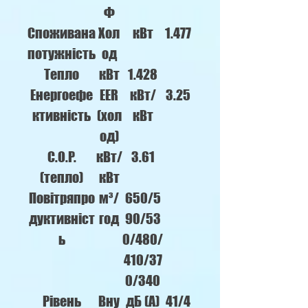
Ф
Споживана
Хол
кВт
1.477
потужність
од
Тепло
кВт
1.428
Енергоефе
EER
кВт/
3.25
ктивність
(хол
кВт
од)
C.O.P.
кВт/
3.61
(тепло)
кВт
Повітряпро
м³/
650/5
дуктивніст
год
90/53
ь
0/480/
410/37
0/340
Рівень
Вну
дБ (A)
41/4