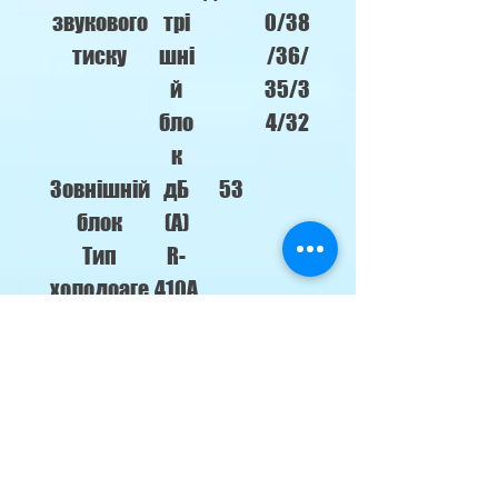
звукового
трі
0/38
тиску
шні
/36/
й
35/3
бло
4/32
к
Зовнішній
дБ
53
блок
(A)
Тип
R-
холодоаге
410A
нту
Вага
Вну
кг
10.3
трі
шні
й
бло