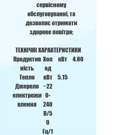
сервісному
обслуговуванні, та
дозволяє отримати
здорове повітря;
ТЕХНІЧНІ ХАРАКТЕРИСТИКИ
Продуктив
Хол
кВт
4.80
ність
од
Тепло
кВт
5.15
Джерело
~22
електрожи
0-
влення
240
В/5
0
Гц/1