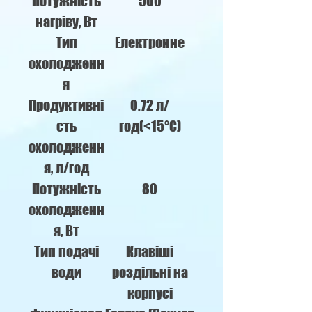
Потужність
500
нагріву, Вт
Тип
Електронне
охолодженн
я
Продуктивні
0.72 л/
сть
год(<15°C)
охолодженн
я, л/год
Потужність
80
охолодженн
я, Вт
Тип подачі
Клавіші
води
роздільні на
корпусі