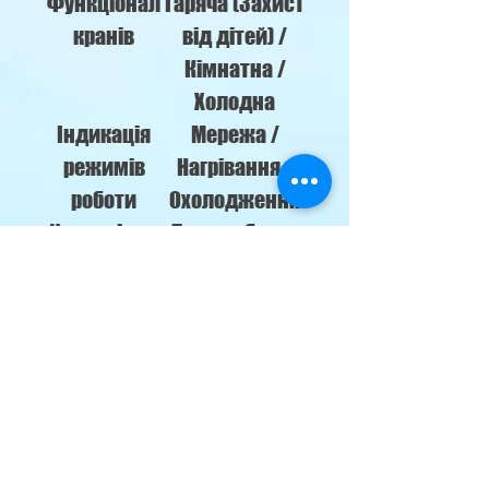
Функціонал
Гаряча (Захист
кранів
від дітей) /
Кімнатна /
Холодна
Індикація
Мережа /
режимів
Нагрівання /
роботи
Охолодження
Управління
Два тумблери
режимами
увімк./вимк.
роботи
Макс.
580
споживана
потужність
Вт
Гарантійний
2 роки