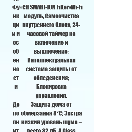
Фу
«CH SMART-ION Filter»Wi-Fi
нк
модуль, Самоочистка
ци
внутреннего блока, 24-
и и
часовой таймер на
ос
включение и
об
выключение;
ен
Интеллектуальная
но
система защиты от
ст
обледенения;
и
Блокировка
управления.
До
Защита дома от
по
обмерзания 8°C; Экстра
лн
низкий уровень шума –
ит
всего 32 дБ, A Class