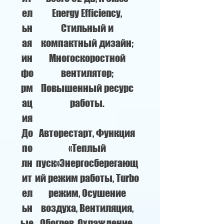
ел
Energy Efficiency,
ьн
Стильный и
ая
компактный дизайн;
ин
Многоскоростной
фо
вентилятор;
рм
Повышенный ресурс
ац
работы.
ия
До
Авторестарт, Функция
по
«Теплый
лн
пуск»Энергосберегающ
ит
ий режим работы, Turbo
ел
режим, Осушение
ьн
воздуха, Вентиляция,
ые
Обогрев, Охлаждение,