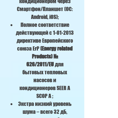
кондиционером через
Смартфон/Планшет (ОС:
Android, iOS);
Полное соответствие
действующей c 1-01-2013
директиве Европейского
союза ErP
(Energy related
Products) №
626/2011/EU
для
бытовых тепловых
насосов и
кондиционеров SEER A
SCOP A ;
Экстра низкий уровень
шума – всего 32 дБ,