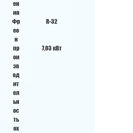
ен
ия
Фр
R-32
ео
н
пр
7,03 кВт
ои
зв
од
ит
ел
ьн
ос
ть
ох