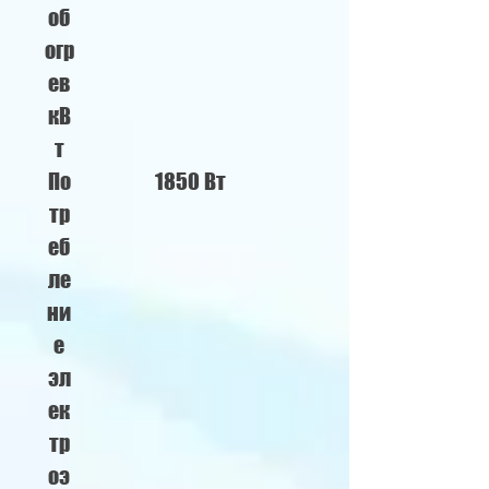
об
огр
ев
кВ
т
По
1850 Вт
тр
еб
ле
ни
е
эл
ек
тр
оэ