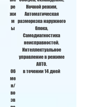
ре
Ночной режим,
жи
Автоматическая
м
разморозка наружного
ы
блока,
Самодиагностика
неисправностей.
Интеллектуальное
управление в режиме
AUTO.
Об
в течении 14 дней
ме
н/
во
зв