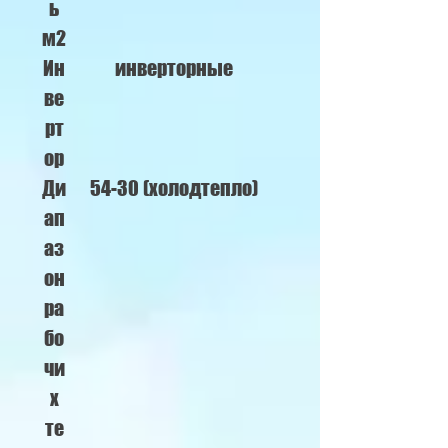
ь
м2
Ин
инверторные
ве
рт
ор
Ди
54-30 (холодтепло)
ап
аз
он
ра
бо
чи
х
те