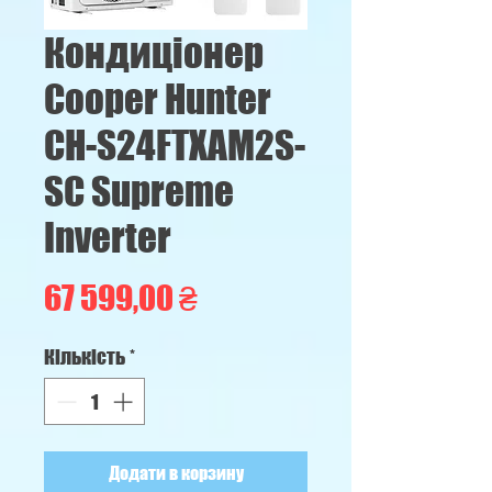
Кондицiонер
Cooper Hunter
CH-S24FTXAM2S-
SC Supreme
Inverter
Ціна
67 599,00 ₴
Кількість
*
Додати в корзину