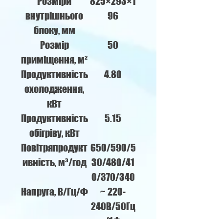
Розміри
825×293×1
внутрішнього
96
блоку, мм
Розмір
50
приміщення, м²
Продуктивність
4.80
охолодження,
кВт
Продуктивність
5.15
обігріву, кВт
Повітряпродукт
650/590/5
ивність, м³/год
30/480/41
0/370/340
Напруга, В/Гц/Ф
~ 220-
240В/50Гц