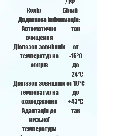
/1Ф
Колір
Білий
Додаткова інформація:
Автоматичне
так
очищення
Діапазон зовнішніх
от
температур на
-15°C
обігрів
до
+24°C
Діапазон зовнішніх
от 18°С
температур на
до
охолодження
+43°С
Адаптація до
так
низької
температури