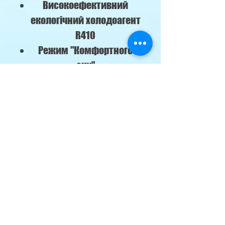
Високоефективний
екологічний холодоагент
R410
Режим "Комфортного
сну"
Кнопка режиму "TURBO"
Блокування кнопок на
пульті Д/У
Таймер
I FEEL
Дисплей відображення
поточного часу
Функція
запам'ятовування
поточних налаштувань