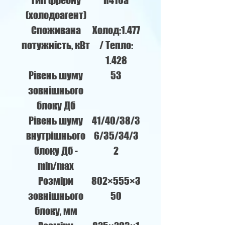
Тип фреону
R410a
(холодоагент)
Споживана
Холод:1.477
потужність, кВт
/ Тепло:
1.428
Рівень шуму
53
зовнішнього
блоку Дб
Рівень шуму
41/40/38/3
внутрішнього
6/35/34/3
блоку Дб -
2
min/max
Розміри
802×555×3
зовнішнього
50
блоку, мм