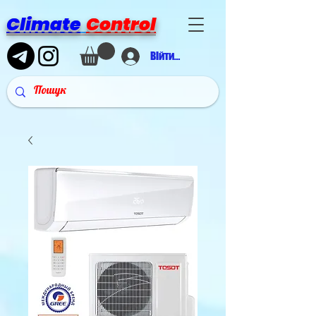
Climate
Control
Війти в аккаунт