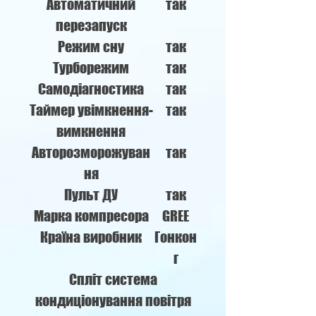
Автоматичний
так
перезапуск
Режим сну
так
Турборежим
так
Самодіагностика
так
Таймер увімкнення-
так
вимкнення
Авторозморожуван
так
ня
Пульт ДУ
так
Марка компресора
GREE
Країна виробник
Гонкон
г
Спліт система
кондиціонування повітря