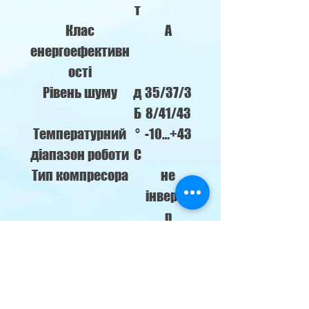
т
Клас
А
енергоефективн
ості
Рівень шуму
д
35/37/3
Б
8/41/43
Температурний
°
-10…+43
діапазон роботи
С
Тип компресора
не
інверто
р
Тип холодагенту
R-32
Габарити
м
910×294
внутрішнього
м
×206
блоку