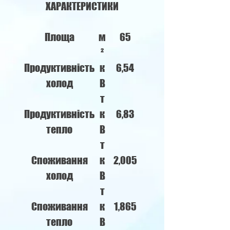
ХАРАКТЕРИСТИКИ
Площа
м
65
²
Продуктивність
к
6,54
холод
В
т
Продуктивність
к
6,83
тепло
В
т
Споживання
к
2,005
холод
В
т
Споживання
к
1,865
тепло
В