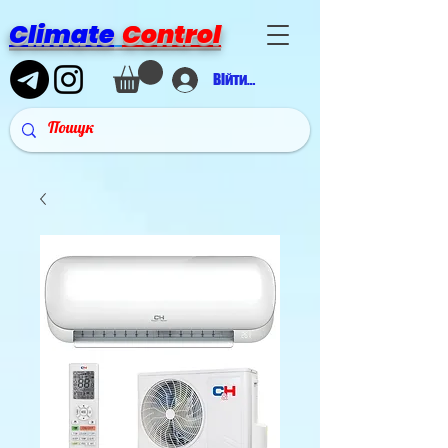
Climate
Control
Війти в аккаунт