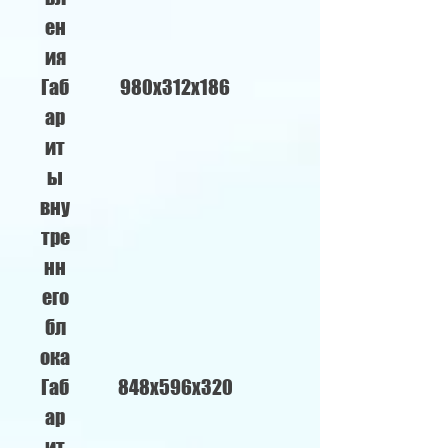
ен
ия
Габ
980х312х186
ар
ит
ы
вну
тре
нн
его
бл
ока
Габ
848х596х320
ар
ит