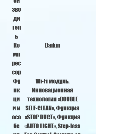
ои
зво
ди
тел
ь
Ко
Daikin
мп
рес
сор
Фу
Wi-Fi модуль,
нк
Инновационная
ци
технология «DOUBLE
и и
SELF-CLEAN», Функция
осо
«STOP DUCT», Функция
бе
«AUTO LIGHT», Step-less