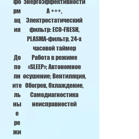
фо
энергоэффективности
рм
A +++,
ац
Электростатический
ия
фильтр: ECO-FRESH,
PLASMA-фильтр, 24-х
часовой таймер
До
Работа в режиме
по
«SLEEP»; Автономное
лн
осушение; Вентиляция,
ите
Обогрев, Охлаждение,
ль
Самодиагностика
ны
неисправностей
е
ре
жи