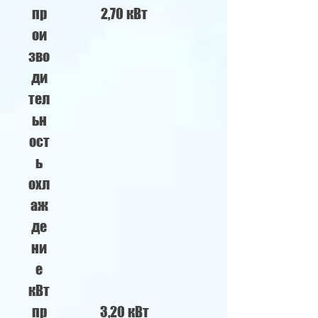
пр
2,70 кВт
ои
зво
ди
тел
ьн
ост
ь
охл
аж
де
ни
е
кВт
пр
3,20 кВт