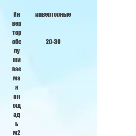
Ин
инверторные
вер
тор
обс
20-30
лу
жи
вае
ма
я
пл
ощ
ад
ь
м2