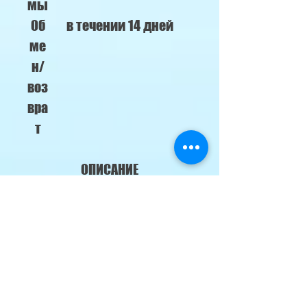
мы
Об
в течении 14 дней
ме
н/
воз
вра
т
ОПИСАНИЕ
Бытовой тепловой
насос. Адаптирован для
работы на тепло в
северных странах;
Температурный