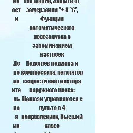
нн
Fan Control, Защита от
ост
замерзания “+ 8 °C”,
и
Функция
автоматического
перезапуска с
запоминанием
настроек
До
Подогрев поддона и
по
компрессора, регулятор
лн
скорости вентилятора
ите
наружного блока;
ль
Жалюзи управляются с
на
пульта в 4
я
направлениях, Высший
ин
класс