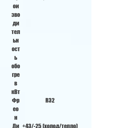
ои
зво
ди
тел
ьн
ост
ь
обо
гре
в
кВт
Фр
R32
ео
н
Ди
+43/-25 (холод/тепло)