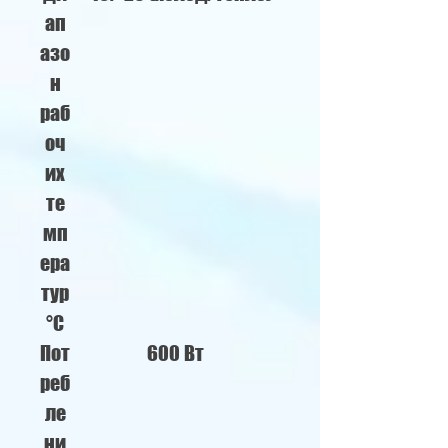
ап
азо
н
раб
оч
их
те
мп
ера
тур
°C
Пот
600 Вт
реб
ле
ни