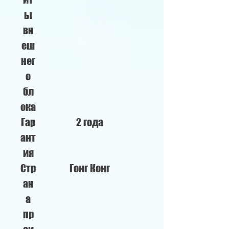
ы
вн
еш
нег
о
бл
ока
Гар
2 года
ант
ия
Стр
Гонг Конг
ан
а
пр