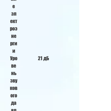
е
эл
ект
роэ
не
рги
и
Уро
21 дБ
ве
нь
зву
ков
ого
да
вл