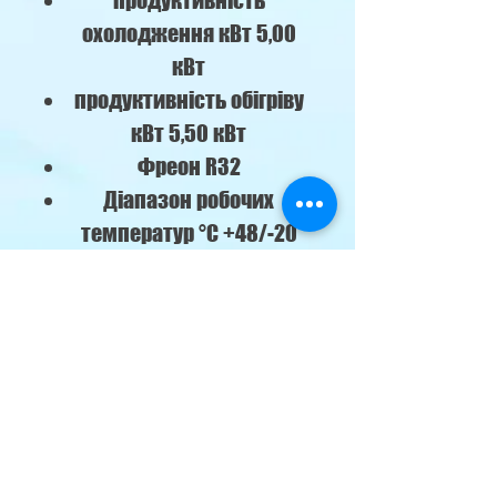
продуктивність
охолодження кВт 5,00
кВт
продуктивність обігріву
кВт 5,50 кВт
Фреон R32
Діапазон робочих
температур °C +48/-20
(холод/тепло)
Споживання
електроенергії 1550 Вт
Рівень звукового тиску
36 дБ
Габарити внутрішнього
блоку 1060х200х474