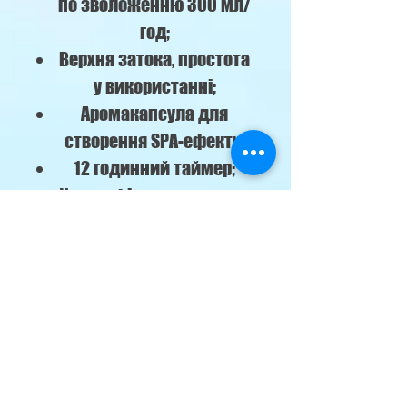
по зволоженню 300 мл/
год;
Верхня затока, простота
у використанні;
Аромакапсула для
створення SPA-ефекту;
12 годинний таймер;
Ультрафіолетова лампа
для знищення бактерій;
Інтуїтивне і просте
керування;
Автоматичне вимкнення
при порожньому баку;
Безшумна робота для
комфортного