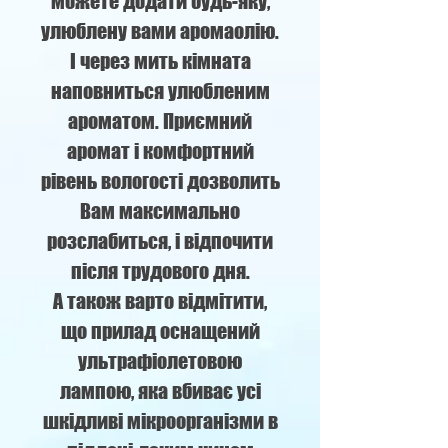
можете додати будь-яку,
улюблену вами аромаолію.
І через мить кімната
наповниться улюбленим
ароматом. Приємний
аромат і комфортний
рівень вологості дозволить
Вам максимально
розслабиться, і відпочити
після трудового дня.
А також варто відмітити,
що прилад оснащений
ультрафіолетовою
лампою, яка вбиває усі
шкідливі мікроорганізми в