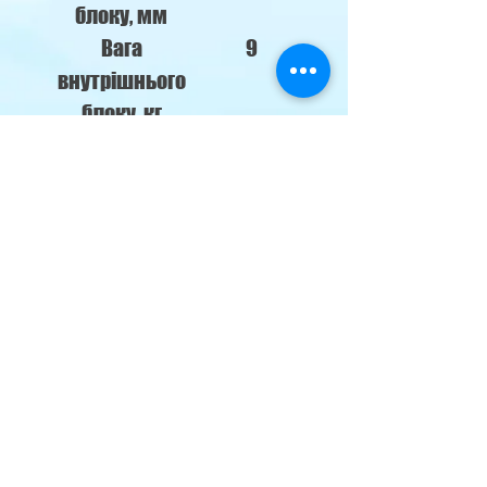
блоку, мм
Вага
9
внутрішнього
блоку, кг
Рівень шуму
28, 34, 37,
внут. блоку
42 дБ
Тип блоку
внутрішній
кондиціонера
Площа 1
28-36 м²
кімнати, м²
м. Кременчуг,
наб. Лейтенанта Дніпрова 76-б
klimat69@ukr.net