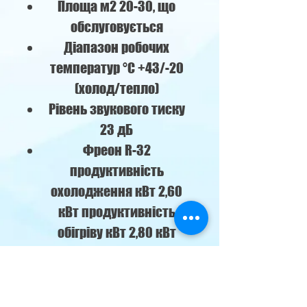
Площа м2 20-30, що
обслуговується
Діапазон робочих
температур °C +43/-20
(холод/тепло)
Рівень звукового тиску
23 дБ
Фреон R-32
продуктивність
охолодження кВт 2,60
кВт продуктивність
обігріву кВт 2,80 кВт
Габарити внутрішнього
блоку 790х275х200
Гарантія 2 роки