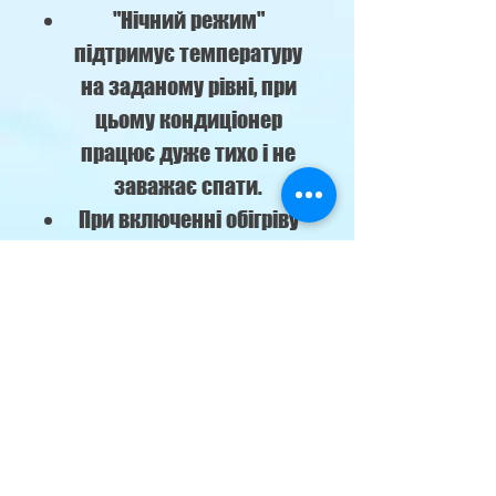
"Нічний режим"
підтримує температуру
на заданому рівні, при
цьому кондиціонер
працює дуже тихо і не
заважає спати.
При включенні обігріву
спрацьовує захист від
обдування холодним
повітрям.
Система самоочищення
продовжує роботу
вентилятора після
виключення
кондиціонера для