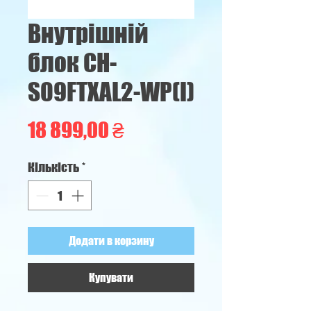
Внутрішній
блок CH-
S09FTXAL2-WP(I)
Ціна
18 899,00 ₴
Кількість
*
Додати в корзину
Купувати