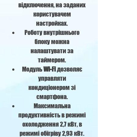
відключення, на заданих
користувачем
настройках.
Роботу внутрішнього
блоку можна
налаштувати за
таймером.
Модуль
Wi-Fi
дозволяє
управляти
кондиціонером зі
смартфона.
Максимальна
продуктивність в режимі
охолодження 2,7 кВт, в
режимі обігріву 2,93 кВт.