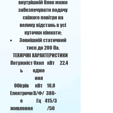
внутрішній блок може
забезпечувати подачу
свіжого повітря на
велику відстань в усі
куточки кімнати;
Зовнішній статичний
тиск до 200 Па.
ТЕХНІЧНІ ХАРАКТЕРИСТИКИ
Потужніст
Охол
кВт
22,4
ь
одже
ння
Обігрів
кВт
16,0
Електричн
В/Ф/
380-
е
Гц
415/3
живлення
/50