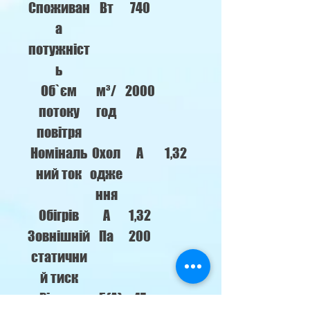
Споживан
Вт
740
а
потужніст
ь
Об`єм
м³/
2000
потоку
год
повітря
Номіналь
Охол
А
1,32
ний ток
одже
ння
Обігрів
А
1,32
Зовнішній
Па
200
статични
й тиск
Рівень
дБ(А)
47