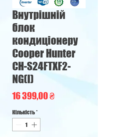
Внутрішній
блок
кондиціонеру
Cooper Hunter
CH-S24FTXF2-
NG(І)
Ціна
16 399,00 ₴
Кількість
*