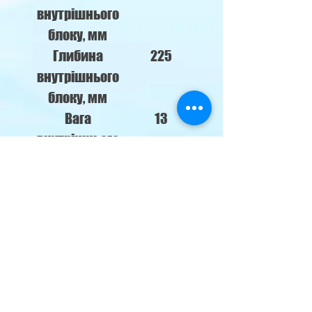
внутрішнього
блоку, мм
Глибина
225
внутрішнього
блоку, мм
Вага
13
внутрішнього
блоку, кг
Рівень шуму
44 дБ
внут. блоку
Тип блоку
внутрішній
кондиціонера
Площа 1
56-66 м²
кімнати, м²