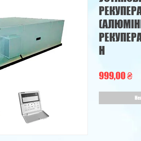
РЕКУПЕР
(АЛЮМІН
РЕКУПЕРА
H
Ці
999,00 ₴
Не