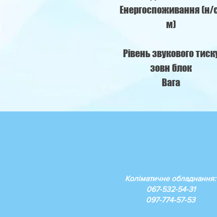
Енергоспоживання (н/
м)
Рівень звукового тиск
зовн блок
Вага
Коліматичне обладнання:
067-532-54-31
097-774-57-53