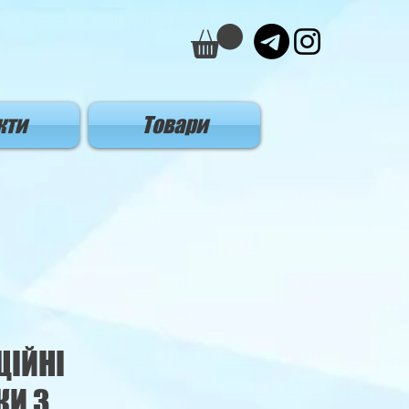
кти
Товари
ЦІЙНІ
КИ З