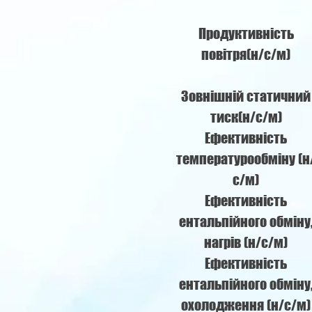
Продуктивність
повітря(н/с/м)
Зовнішній статичний
тиск(н/с/м)
Ефективність
температурообміну (н
с/м)
Ефективність
ентальпійного обміну
нагрів (н/с/м)
Ефективність
ентальпійного обміну
охолодження (н/с/м)