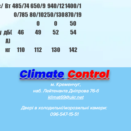
с/
Вт
485/74
650/9
940/12
1400/1
0/785
80/102
50/130
870/19
0
0
50
у
дБ(
46
49
52
54
А)
кг
110
112
130
142
Climate
Control
м. Кременчуг,
наб. Лейтенанта Дніпрова 76-б
klimat69@ukr.net
Двері в холодильні/морозильні камери:
096-547-15-51