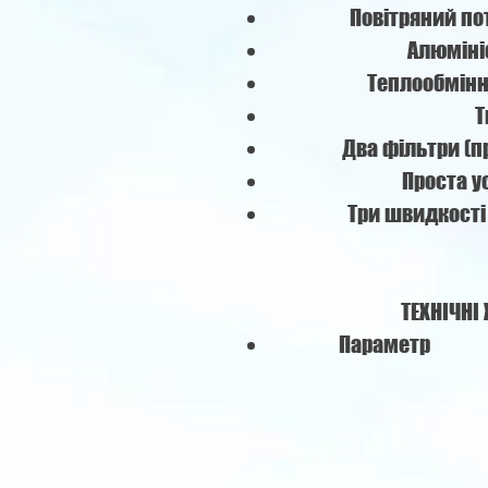
Повітряний пот
Алюміні
Теплообмінн
Т
Два фільтри (
Проста у
Три швидкості
ТЕХНІЧНІ
Параметр