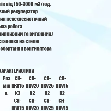
ік від 150-3000 м3/год.
євий рекуператор
ик перехресноточний
иха робота
припливний та витяжний)
становка на стелю
 обертання вентилятора
 ХАРАКТЕРИСТИКИ
Роз
CH-
CH-
CH-
CH-
мір
HRV15
HRV20
HRV25
HRV15
н.
K2
K2
K2
K2
CH-
CH-
CH-
CH-
HRV15
HRV20
HRV25
HRV15