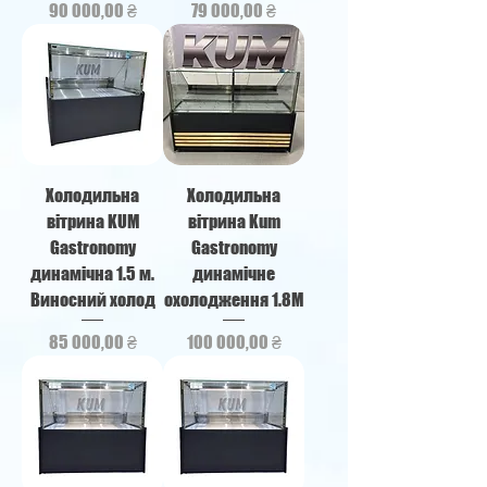
Ціна
Ціна
90 000,00 ₴
79 000,00 ₴
Холодильна
Холодильна
вітрина KUM
вітрина Kum
Gastronomy
Gastronomy
динамічна 1.5 м.
динамічне
Виносний холод
охолодження 1.8М
Ціна
Ціна
85 000,00 ₴
100 000,00 ₴