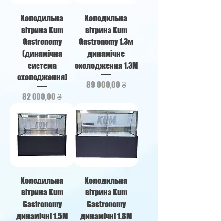
Холодильна
Холодильна
вітрина Kum
вітрина Kum
Gastronomy
Gastronomy 1.3м
(динамічна
динамічне
система
охолодження 1.3М
охолодження)
Ціна
89 000,00 ₴
Ціна
82 000,00 ₴
Холодильна
Холодильна
вітрина Kum
вітрина Kum
Gastronomy
Gastronomy
динамічні 1.5М
динамічні 1.8М