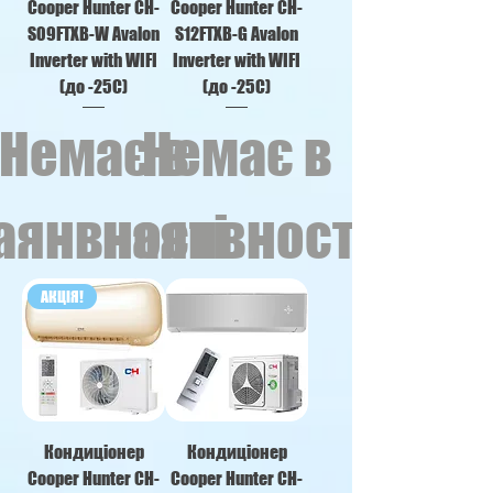
Cooper Hunter CH-
Cooper Hunter CH-
S09FTXB-W Avalon
S12FTXB-G Avalon
Inverter with WIFI
Inverter with WIFI
(до -25С)
(до -25С)
Немає в
Немає в
аянвності
наянвності
АКЦІЯ!
Кондицiонер
Кондиціонер
Cooper Hunter CH-
Cooper Hunter CH-