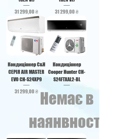
Ціна
Ціна
31 299,00 ₴
31 299,00 ₴
Кондиціонер C&H
Кондиціонер
СЕРІЯ AIR MASTER
Cooper Hunter CH-
EVO CH-S24XP9
S24FTXAL2-BL
Ціна
31 299,00 ₴
Немає в
наянвності