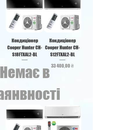
Кондиціонер
Кондиціонер
Cooper Hunter CH-
Cooper Hunter CH-
S18FTXAL2-BL
S12FTXAL2-BL
Ціна
33 400,00 ₴
Немає в
аянвності