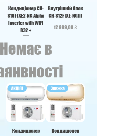
Кондиціонер CH-
Внутрішній блок
S18FTXE2-NG Alpha
CH-S12FTXE-NG(I)
Inverter with WIFI
Ціна
12 999,00 ₴
R32 +
Немає в
аянвності
АКЦІЯ!
Знижка
Кондицiонер
Кондицiонер