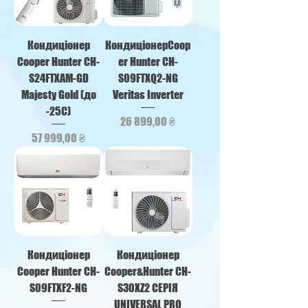
Кондицiонер
КондиціонерCoop
Cooper Hunter CH-
er Hunter CH-
S24FTXAM-GD
S09FTXQ2-NG
Majesty Gold (до
Veritas Inverter
-25С)
Ціна
26 899,00 ₴
Ціна
57 999,00 ₴
Кондиціонер
Кондиціонер
Cooper Hunter CH-
Cooper&Hunter CH-
S09FTXF2-NG
S30XZ2 СЕРІЯ
UNIVERSAL PRO